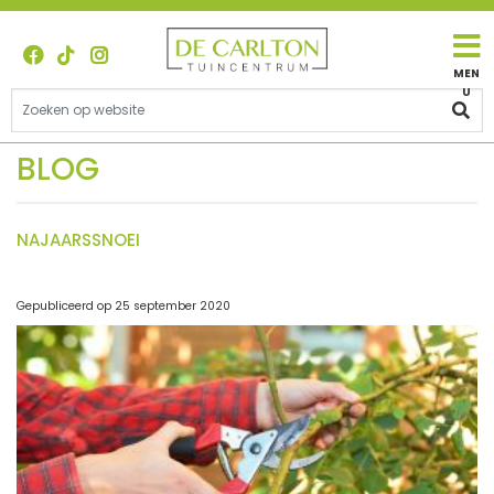
G
a
n
a
a
r
c
o
n
t
NAJAARSSNOEI
e
n
t
Gepubliceerd op
25 september 2020