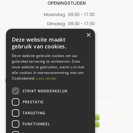
OPENINGSTIJDEN
Maandag
09:30 - 17:30
Dinsdag
09:30 - 17:30
Woensdag
09:30 - 17:30
×
Deze website maakt
Donderdag
09:30 - 17:30
gebruik van cookies.
Vrijdag
09:30 - 17:30
Deze website gebruikt cookies om uw
Zaterdag
09:00 - 17:00
gebruikerservaring te verbeteren. Door
onze website te gebruiken, stemt u in met
Zondag
12:00 - 17:00
alle cookies in overeenstemming met ons
Cookiebeleid.
Lees verder
Toon alle openingstijden
STRIKT NOODZAKELIJK
UW MENING TELT!
PRESTATIE
TARGETING
FUNCTIONEEL