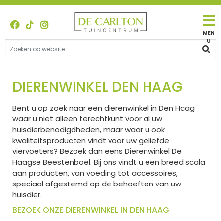
G
a
n
a
a
r
c
o
DIERENWINKEL DEN HAAG
n
t
Bent u op zoek naar een dierenwinkel in Den Haag
e
waar u niet alleen terechtkunt voor al uw
n
huisdierbenodigdheden, maar waar u ook
t
kwaliteitsproducten vindt voor uw geliefde
viervoeters? Bezoek dan eens Dierenwinkel De
Haagse Beestenboel. Bij ons vindt u een breed scala
aan producten, van voeding tot accessoires,
speciaal afgestemd op de behoeften van uw
huisdier.
BEZOEK ONZE DIERENWINKEL IN DEN HAAG