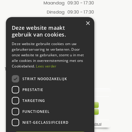
Maandag
09:30 - 17:30
Dinsdag
09:30 - 17:30
Woensdag
09:30 - 17:30
×
Deze website maakt
Donderdag
09:30 - 17:30
gebruik van cookies.
Vrijdag
09:30 - 17:30
Deze website gebruikt cookies om uw
Zaterdag
09:00 - 17:00
gebruikerservaring te verbeteren. Door
onze website te gebruiken, stemt u in met
Zondag
12:00 - 17:00
alle cookies in overeenstemming met ons
Cookiebeleid.
Lees verder
Toon alle openingstijden
STRIKT NOODZAKELIJK
UW MENING TELT!
PRESTATIE
TARGETING
FUNCTIONEEL
NIET-GECLASSIFICEERD