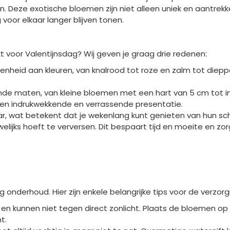
. Deze exotische bloemen zijn niet alleen uniek en aantrekkeli
voor elkaar langer blijven tonen.
 voor Valentijnsdag? Wij geven je graag drie redenen:
idenheid aan kleuren, van knalrood tot roze en zalm tot diepp
lende maten, van kleine bloemen met een hart van 5 cm tot i
een indrukwekkende en verrassende presentatie.
r, wat betekent dat je wekenlang kunt genieten van hun scho
lijks hoeft te verversen. Dit bespaart tijd en moeite en zo
g onderhoud. Hier zijn enkele belangrijke tips voor de verzor
t en kunnen niet tegen direct zonlicht. Plaats de bloemen op
t.