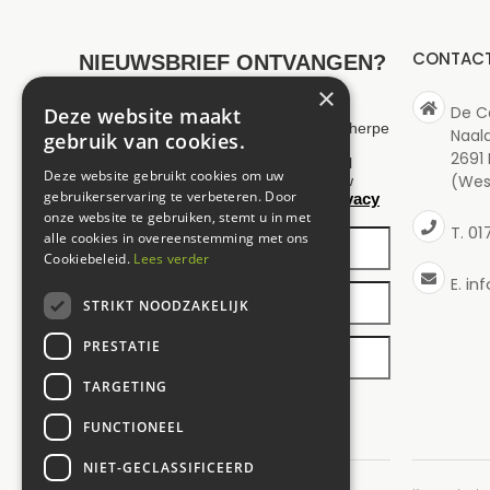
CONTAC
NIEUWSBRIEF ONTVANGEN?
×
De C
Deze website maakt
Wilt u op de hoogte blijven van onze scherpe
Naal
gebruik van cookies.
aanbiedingen en maximaal 1 keer per
2691
maand een nieuwsbrief ontvangen? Vul
Deze website gebruikt cookies om uw
(Wes
hieronder uw gegevens in. Wij slaan uw
gebruikerservaring te verbeteren. Door
privacy
gegevens secuur op conform onze
policy
onze website te gebruiken, stemt u in met
.
01
T.
alle cookies in overeenstemming met ons
Cookiebeleid.
Lees verder
in
E.
STRIKT NOODZAKELIJK
PRESTATIE
TARGETING
FUNCTIONEEL
NIET-GECLASSIFICEERD