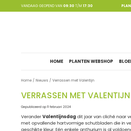
Ga
VANDAAG GEOPEND VAN
09:30
T/M
17:30
PLA
naar
content
HOME
PLANTEN WEBSHOP
BLOE
Home
Nieuws
Verrassen met Valentijn
VERRASSEN MET VALENTIJN
Gepubliceerd op
11 februari 2024
Verander
Valentijnsdag
dit jaar van cliché naar
met opvallende hartvormige schutbladen die in ver
geschikte kleur. Eén enkele anthurium is al voldoe