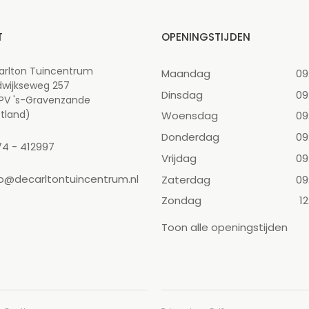
T
OPENINGSTIJDEN
arlton Tuincentrum
Maandag
09
dwijkseweg 257
Dinsdag
09
 PV 's-Gravenzande
tland)
Woensdag
09
Donderdag
09
74 - 412997
Vrijdag
09
fo@decarltontuincentrum.nl
Zaterdag
09
Zondag
12
Toon alle openingstijden