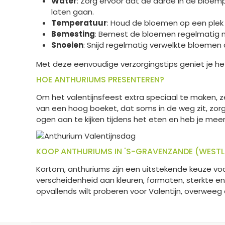
Water
: Zorg ervoor dat de aarde in de bloem
laten gaan.
Temperatuur
: Houd de bloemen op een plek
Bemesting
: Bemest de bloemen regelmatig m
Snoeien
: Snijd regelmatig verwelkte bloemen
Met deze eenvoudige verzorgingstips geniet je he
HOE ANTHURIUMS PRESENTEREN?
Om het valentijnsfeest extra speciaal te maken, z
van een hoog boeket, dat soms in de weg zit, zorg
ogen aan te kijken tijdens het eten en heb je mee
KOOP ANTHURIUMS IN 'S-GRAVENZANDE (WEST
Kortom, anthuriums zijn een uitstekende keuze voo
verscheidenheid aan kleuren, formaten, sterkte en 
opvallends wilt proberen voor Valentijn, overwee