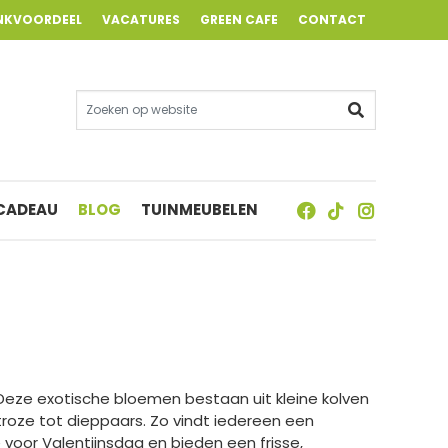
NKVOORDEEL
VACATURES
GREEN CAFE
CONTACT
 CADEAU
BLOG
TUINMEUBELEN
 Deze exotische bloemen bestaan uit kleine kolven
troze tot dieppaars. Zo vindt iedereen een
 voor Valentijnsdag en bieden een frisse,