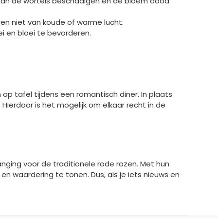
ft kan de wortels beschadigen en de bloem dood
en niet van koude of warme lucht.
 en bloei te bevorderen.
p tafel tijdens een romantisch diner. In plaats
ierdoor is het mogelijk om elkaar recht in de
nging voor de traditionele rode rozen. Met hun
en waardering te tonen. Dus, als je iets nieuws en