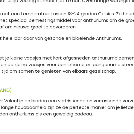
pot altijd vochtig is, maar niet te nat. Overmatige watergi
 met een temperatuur tussen 18-24 graden Celsius. Ze houd
et speciaal bemestingsmiddel voor anthuriums om de groei
 af om nieuwe groei te bevorderen.
t hele jaar door van gezonde en bloeiende Anthuriums.
et je kleine vaasjes met kort afgesneden anthuriumbloemen o
en de kleine vaasjes voor een intieme en aangename sfeer. H
r tijd om samen te genieten van elkaars gezelschap.
LAND)
r Valentijn en bieden een verfrissende en verrassende verva
lange houdbaarheid zijn ze de perfecte manier om je liefde 
g dan anthuriums als een geweldig cadeau.