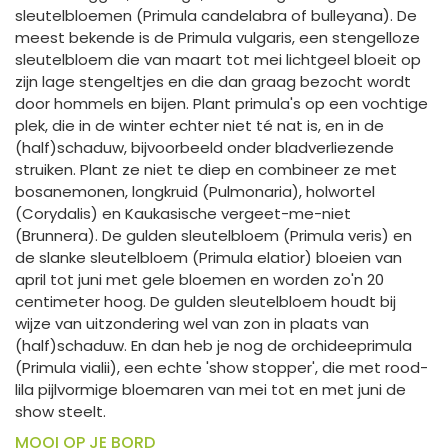
sleutelbloemen (Primula candelabra of bulleyana). De
meest bekende is de Primula vulgaris, een stengelloze
sleutelbloem die van maart tot mei lichtgeel bloeit op
zijn lage stengeltjes en die dan graag bezocht wordt
door hommels en bijen. Plant primula's op een vochtige
plek, die in de winter echter niet té nat is, en in de
(half)schaduw, bijvoorbeeld onder bladverliezende
struiken. Plant ze niet te diep en combineer ze met
bosanemonen, longkruid (Pulmonaria), holwortel
(Corydalis) en Kaukasische vergeet-me-niet
(Brunnera). De gulden sleutelbloem (Primula veris) en
de slanke sleutelbloem (Primula elatior) bloeien van
april tot juni met gele bloemen en worden zo'n 20
centimeter hoog. De gulden sleutelbloem houdt bij
wijze van uitzondering wel van zon in plaats van
(half)schaduw. En dan heb je nog de orchideeprimula
(Primula vialii), een echte 'show stopper', die met rood-
lila pijlvormige bloemaren van mei tot en met juni de
show steelt.
MOOI OP JE BORD