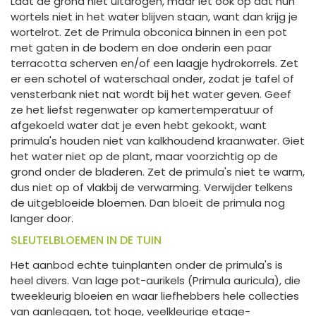
Laat de grond niet uitdrogen, maar let ook op dat hun
wortels niet in het water blijven staan, want dan krijg je
wortelrot. Zet de Primula obconica binnen in een pot
met gaten in de bodem en doe onderin een paar
terracotta scherven en/of een laagje hydrokorrels. Zet
er een schotel of waterschaal onder, zodat je tafel of
vensterbank niet nat wordt bij het water geven. Geef
ze het liefst regenwater op kamertemperatuur of
afgekoeld water dat je even hebt gekookt, want
primula's houden niet van kalkhoudend kraanwater. Giet
het water niet op de plant, maar voorzichtig op de
grond onder de bladeren. Zet de primula's niet te warm,
dus niet op of vlakbij de verwarming. Verwijder telkens
de uitgebloeide bloemen. Dan bloeit de primula nog
langer door.
SLEUTELBLOEMEN IN DE TUIN
Het aanbod echte tuinplanten onder de primula's is
heel divers. Van lage pot-aurikels (Primula auricula), die
tweekleurig bloeien en waar liefhebbers hele collecties
van aanleggen, tot hoge, veelkleurige etage-