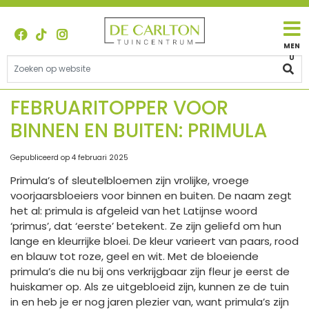
G
a
n
a
a
r
c
FEBRUARITOPPER VOOR
o
BINNEN EN BUITEN: PRIMULA
n
t
e
Gepubliceerd op
4 februari 2025
n
Primula’s of sleutelbloemen zijn vrolijke, vroege
t
voorjaarsbloeiers voor binnen en buiten. De naam zegt
het al: primula is afgeleid van het Latijnse woord
‘primus’, dat ‘eerste’ betekent. Ze zijn geliefd om hun
lange en kleurrijke bloei. De kleur varieert van paars, rood
en blauw tot roze, geel en wit. Met de bloeiende
primula’s die nu bij ons verkrijgbaar zijn fleur je eerst de
huiskamer op. Als ze uitgebloeid zijn, kunnen ze de tuin
in en heb je er nog jaren plezier van, want primula’s zijn