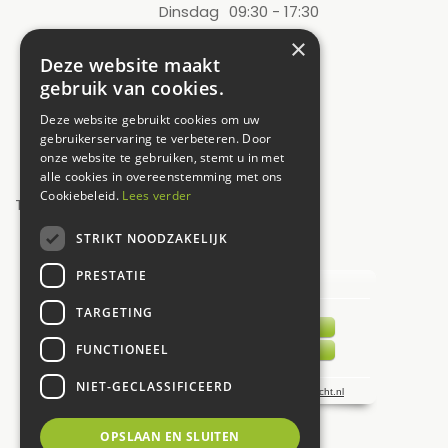
Dinsdag
09:30 - 17:30
Woensdag
09:30 - 17:30
×
Deze website maakt
Donderdag
09:30 - 17:30
gebruik van cookies.
Vrijdag
09:30 - 17:30
Deze website gebruikt cookies om uw
Zaterdag
09:00 - 17:00
gebruikerservaring te verbeteren. Door
onze website te gebruiken, stemt u in met
Zondag
12:00 - 17:00
alle cookies in overeenstemming met ons
Cookiebeleid.
Lees verder
Toon alle openingstijden
STRIKT NOODZAKELIJK
UW MENING TELT!
PRESTATIE
TARGETING
FUNCTIONEEL
NIET-GECLASSIFICEERD
OPSLAAN EN SLUITEN