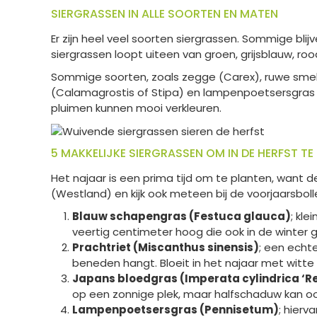
SIERGRASSEN IN ALLE SOORTEN EN MATEN
Er zijn heel veel soorten siergrassen. Sommige bli
siergrassen loopt uiteen van groen, grijsblauw, ro
Sommige soorten, zoals zegge (Carex), ruwe smele
(Calamagrostis of Stipa) en lampenpoetsersgras (P
pluimen kunnen mooi verkleuren.
5 MAKKELIJKE SIERGRASSEN OM IN DE HERFST TE
Het najaar is een prima tijd om te planten, want 
(Westland) en kijk ook meteen bij de voorjaarsboll
Blauw schapengras (Festuca glauca)
; kle
veertig centimeter hoog die ook in de winter g
Prachtriet (Miscanthus sinensis)
; een echt
beneden hangt. Bloeit in het najaar met witt
Japans bloedgras (Imperata cylindrica ‘Re
op een zonnige plek, maar halfschaduw kan o
Lampenpoetsersgras (Pennisetum)
; hierv