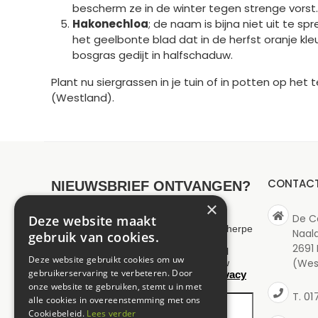
bescherm ze in de winter tegen strenge vorst.
Hakonechloa
; de naam is bijna niet uit te 
het geelbonte blad dat in de herfst oranje kleu
bosgras gedijt in halfschaduw.
Plant nu siergrassen in je tuin of in potten op het
(Westland).
CONTAC
NIEUWSBRIEF ONTVANGEN?
×
De C
Deze website maakt
Wilt u op de hoogte blijven van onze scherpe
Naal
gebruik van cookies.
aanbiedingen en maximaal 1 keer per
2691
maand een nieuwsbrief ontvangen? Vul
Deze website gebruikt cookies om uw
(Wes
hieronder uw gegevens in. Wij slaan uw
gebruikerservaring te verbeteren. Door
privacy
gegevens secuur op conform onze
policy
onze website te gebruiken, stemt u in met
.
01
T.
alle cookies in overeenstemming met ons
Cookiebeleid.
Lees verder