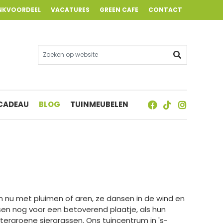
NKVOORDEEL
VACATURES
GREEN CAFE
CONTACT
 CADEAU
BLOG
TUINMEUBELEN
ien nu met pluimen of aren, ze dansen in de wind en
ssen nog voor een betoverend plaatje, als hun
tergroene siergrassen. Ons tuincentrum in 's-