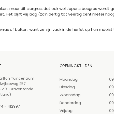
spreken, maar dit siergras, dat ook wel Japans bosgras wor
rt. Het blijft vrij laag (zo’n dertig tot veertig centimeter h
 terras of balkon, want ze zijn vaak in de herfst op hun mooi
T
OPENINGSTIJDEN
arlton Tuincentrum
Maandag
09
dwijkseweg 257
Dinsdag
09
 PV 's-Gravenzande
tland)
Woensdag
09
Donderdag
09
74 - 412997
Vrijdag
09