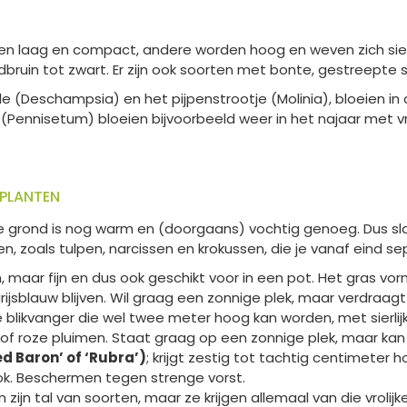
jven laag en compact, andere worden hoog en weven zich sier
odbruin tot zwart. Er zijn ook soorten met bonte, gestreepte 
 (Deschampsia) en het pijpenstrootje (Molinia), bloeien in
ennisetum) bloeien bijvoorbeeld weer in het najaar met vrol
 PLANTEN
de grond is nog warm en (doorgaans) vochtig genoeg. Dus sla
en, zoals tulpen, narcissen en krokussen, die je vanaf eind 
in, maar fijn en dus ook geschikt voor in een pot. Het gras 
rijsblauw blijven. Wil graag een zonnige plek, maar verdraa
e blikvanger die wel twee meter hoog kan worden, met sierli
e of roze pluimen. Staat graag op een zonnige plek, maar k
d Baron’ of ‘Rubra’)
; krijgt zestig tot tachtig centimeter 
ok. Beschermen tegen strenge vorst.
an zijn tal van soorten, maar ze krijgen allemaal van die vroli