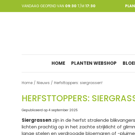
Ga
VANDAAG GEOPEND VAN
09:30
T/M
17:30
PLA
naar
content
HOME
PLANTEN WEBSHOP
BLOE
Home
Nieuws
Herfsttoppers: siergrassen!
HERFSTTOPPERS: SIERGRAS
Gepubliceerd op
4 september 2025
Siergrassen
zijn in de herfst stralende blikvanger
lichten prachtig op in het zachte strijklicht of g
lange stelen en verdroogde bloemaren of -pluimen z