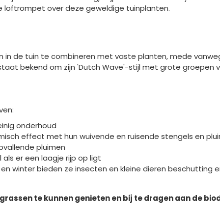
loftrompet over deze geweldige tuinplanten.
ssen in de tuin te combineren met vaste planten, mede vanw
 staat bekend om zijn 'Dutch Wave'-stijl met grote groepen 
ven:
einig onderhoud
namisch effect met hun wuivende en ruisende stengels en pl
 opvallende pluimen
ls er een laagje rijp op ligt
rfst en winter bieden ze insecten en kleine dieren beschutti
ergrassen te kunnen genieten en bij te dragen aan de biodi