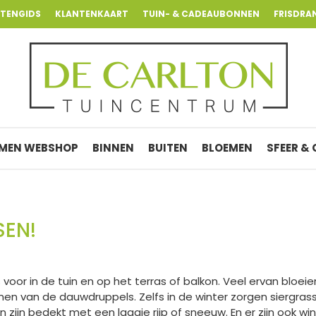
NTENGIDS
KLANTENKAART
TUIN- & CADEAUBONNEN
FRISDRA
MEN WEBSHOP
BINNEN
BUITEN
BLOEMEN
SFEER &
SEN!
s voor in de tuin en op het terras of balkon. Veel ervan bloe
limmen van de dauwdruppels. Zelfs in de winter zorgen siergra
ijn bedekt met een laagje rijp of sneeuw. En er zijn ook win