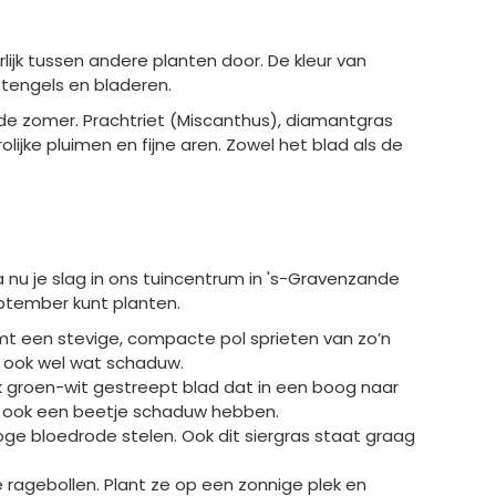
lijk tussen andere planten door. De kleur van
stengels en bladeren.
 de zomer. Prachtriet (Miscanthus), diamantgras
ijke pluimen en fijne aren. Zowel het blad als de
 nu je slag in ons tuincentrum in 's-Gravenzande
september kunt planten.
vormt een stevige, compacte pol sprieten van zo’n
gt ook wel wat schaduw.
jk groen-wit gestreept blad dat in een boog naar
an ook een beetje schaduw hebben.
hoge bloedrode stelen. Ook dit siergras staat graag
jke ragebollen. Plant ze op een zonnige plek en