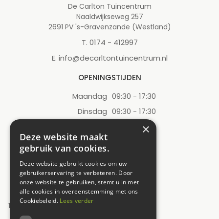
De Carlton Tuincentrum
Naaldwijkseweg 257
2691 PV 's-Gravenzande (Westland)
0174 - 412997
T.
info@decarltontuincentrum.nl
E.
OPENINGSTIJDEN
Maandag
09:30 - 17:30
Dinsdag
09:30 - 17:30
Woensdag
09:30 - 17:30
×
Deze website maakt
Donderdag
09:30 - 17:30
gebruik van cookies.
Vrijdag
09:30 - 17:30
Deze website gebruikt cookies om uw
Zaterdag
09:00 - 17:00
gebruikerservaring te verbeteren. Door
onze website te gebruiken, stemt u in met
Zondag
12:00 - 17:00
alle cookies in overeenstemming met ons
Cookiebeleid.
Lees verder
Toon alle openingstijden