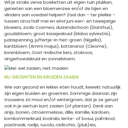
Wil je straks verse boeketten uit eigen tuin plukken,
genieten van een bloemenzee en/of de bijen en
vlinders aan voedsel helpen? Zaai dan – ter plekke –
tussen circa half mei en eind juni een- en tweejarige
bloeiers, zoals Cosmea, duizendschoon (Dianthus),
goudsbloem, groot kaasjeskruid (Malva sylvestris),
judaspenning, juffertje-in-het-groen (Nigella),
kantbloem (Ammi majus), kattensnor (Cleome),
korenbloem, Oost-Indische kers, stokroos,
vingerhoedskruid en zonnebloem.
NU GROENTEN EN KRUIDEN ZAAIEN
Wie van gezond en lekker eten houdt, kweekt natuurlijk
zijn eigen kruiden en groenten. Sommige daarvan zijn
trouwens zó mooi en/of wintergroen, dat je ze gerust
ook in je siertuin kunt zaaien (of planten). Denk aan
anijs, bonen, citroenmelisse, dille, kamille, kardoen,
komkommerkruid, koolrabi, lente- of bosui, palmkool,
pastinaak, radijs, rucola, radicchio, (pluk)sla,