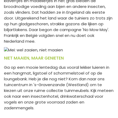
klavertjes en madeliefjes in het gras bieden de
broodnodige voeding aan bijen en andere insecten,
zoals vlinders. Dat hadden ze in Engeland als eerste
door. Uitgerekend het land waar de tuiniers zo trots zijn
op hun gladgeschoren, strakke gazons die lijken op
biljartlakens. Daar begon de campagne 'No Mow May'.
Frankrijk en België volgden snel en nu doet ook
Nederland mee.
NIET MAAIEN, MAAR GENIETEN
Ga op een mooie lentedag dus vooral lekker luieren in
een hangmat, ligstoel of schommelstoel of op de
loungebank. Heb je die nog niet? Kom dan naar ons
tuincentrum in 's-Gravenzande (Westland) om te
kiezen uit onze ruime collectie tuinmeubels. Kijk meteen
ook naar een insectenhotel, drinkwaterschaal voor
vogels en onze grote voorraad zaden en
zadenmengels.