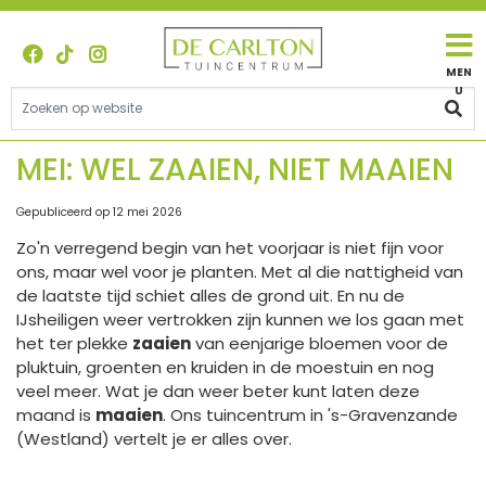
G
a
n
a
a
r
c
MEI: WEL ZAAIEN, NIET MAAIEN
o
n
Gepubliceerd op
12 mei 2026
t
Zo'n verregend begin van het voorjaar is niet fijn voor
e
ons, maar wel voor je planten. Met al die nattigheid van
n
de laatste tijd schiet alles de grond uit. En nu de
t
IJsheiligen weer vertrokken zijn kunnen we los gaan met
het ter plekke
zaaien
van eenjarige bloemen voor de
pluktuin, groenten en kruiden in de moestuin en nog
veel meer. Wat je dan weer beter kunt laten deze
maand is
maaien
. Ons tuincentrum in 's-Gravenzande
(Westland) vertelt je er alles over.