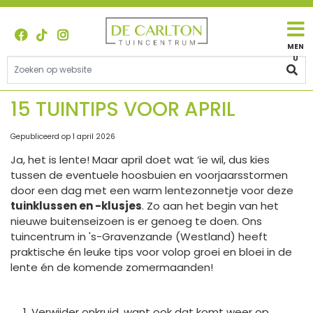
G
a
n
a
a
r
c
15 TUINTIPS VOOR APRIL
o
n
Gepubliceerd op
1 april 2026
t
Ja, het is lente! Maar april doet wat ‘ie wil, dus kies
e
tussen de eventuele hoosbuien en voorjaarsstormen
n
door een dag met een warm lentezonnetje voor deze
t
tuinklussen en -klusjes
. Zo aan het begin van het
nieuwe buitenseizoen is er genoeg te doen. Ons
tuincentrum in 's-Gravenzande (Westland) heeft
praktische én leuke tips voor volop groei en bloei in de
lente én de komende zomermaanden!
Verwijder onkruid, want ook dat komt weer op.