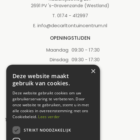
2691 PV 's-Gravenzande (Westland)
0174 - 412997
T.
info@decarltontuincentrum.nl
E.
OPENINGSTIJDEN
Maandag
09:30 - 17:30
Dinsdag
09:30 - 17:30
Woensdag
09:30 - 17:30
×
Deze website maakt
Donderdag
09:30 - 17:30
gebruik van cookies.
Vrijdag
09:30 - 17:30
Deze website gebruikt cookies om uw
Zaterdag
09:00 - 17:00
gebruikerservaring te verbeteren. Door
onze website te gebruiken, stemt u in met
Zondag
12:00 - 17:00
alle cookies in overeenstemming met ons
Cookiebeleid.
Lees verder
Toon alle openingstijden
STRIKT NOODZAKELIJK
UW MENING TELT!