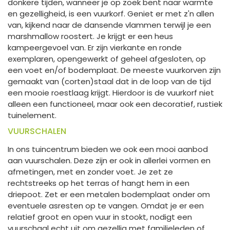
donkere tijden, wanneer je op zoek bent naar warmte
en gezelligheid, is een vuurkorf. Geniet er met z'n allen
van, kijkend naar de dansende vlammen terwijl je een
marshmallow roostert. Je krijgt er een heus
kampeergevoel van. Er zijn vierkante en ronde
exemplaren, opengewerkt of geheel afgesloten, op
een voet en/of bodemplaat. De meeste vuurkorven zijn
gemaakt van (corten)staal dat in de loop van de tijd
een mooie roestlaag krijgt. Hierdoor is de vuurkorf niet
alleen een functioneel, maar ook een decoratief, rustiek
tuinelement.
VUURSCHALEN
In ons tuincentrum bieden we ook een mooi aanbod
aan vuurschalen. Deze zijn er ook in allerlei vormen en
afmetingen, met en zonder voet. Je zet ze
rechtstreeks op het terras of hangt hem in een
driepoot. Zet er een metalen bodemplaat onder om
eventuele asresten op te vangen. Omdat je er een
relatief groot en open vuur in stookt, nodigt een
vuurschaal echt uit om gezellig met familieleden of