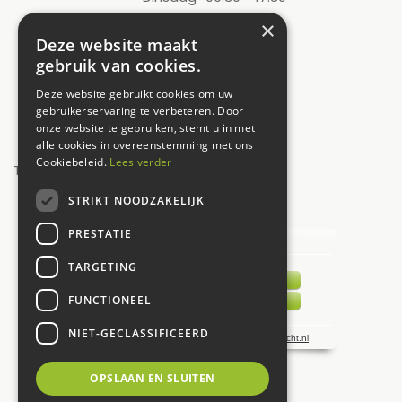
Woensdag
09:30 - 17:30
×
Deze website maakt
Donderdag
09:30 - 17:30
gebruik van cookies.
Vrijdag
09:30 - 17:30
Deze website gebruikt cookies om uw
Zaterdag
09:00 - 17:00
gebruikerservaring te verbeteren. Door
onze website te gebruiken, stemt u in met
Zondag
12:00 - 17:00
alle cookies in overeenstemming met ons
Cookiebeleid.
Lees verder
Toon alle openingstijden
STRIKT NOODZAKELIJK
UW MENING TELT!
PRESTATIE
TARGETING
FUNCTIONEEL
NIET-GECLASSIFICEERD
OPSLAAN EN SLUITEN