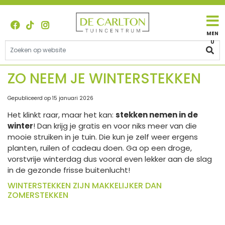
G
a
n
a
a
r
c
ZO NEEM JE WINTERSTEKKEN
o
n
Gepubliceerd op
15 januari 2026
t
Het klinkt raar, maar het kan:
stekken nemen in de
e
winter
! Dan krijg je gratis en voor niks meer van die
n
mooie struiken in je tuin. Die kun je zelf weer ergens
t
planten, ruilen of cadeau doen. Ga op een droge,
vorstvrije winterdag dus vooral even lekker aan de slag
in de gezonde frisse buitenlucht!
WINTERSTEKKEN ZIJN MAKKELIJKER DAN
ZOMERSTEKKEN