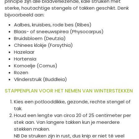
principe zijn alle bladverliezende, kale struiken met
sterke, houtachtige stengels of takken geschikt. Denk
bijvoorbeeld aan:
Aalbes, kruisbes, rode bes (Ribes)
Blaas- of sneeuwspirea (Physocarpus)
Bruidsbloem (Deutzia)
Chinees klokje (Forsythia)
Hazelaar
Hortensia
Kornoelje (Cornus)
Rozen
Vlinderstruik (Buddleia)
STAPPENPLAN VOOR HET NEMEN VAN WINTERSTEKKEN
Kies een potlooddikke, gezonde, rechte stengel of
tak.
Houd een lengte van circa 20 of 25 centimeter per
stek aan. Van langere takken kun je meerdere
stekken maken.
NB De struiken zijn in rust, dus knip er niet té veel