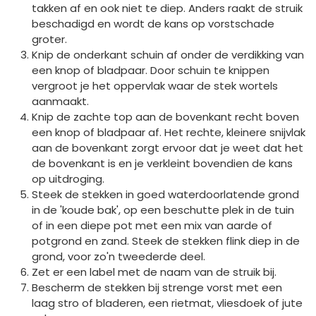
takken af en ook niet te diep. Anders raakt de struik
beschadigd en wordt de kans op vorstschade
groter.
Knip de onderkant schuin af onder de verdikking van
een knop of bladpaar. Door schuin te knippen
vergroot je het oppervlak waar de stek wortels
aanmaakt.
Knip de zachte top aan de bovenkant recht boven
een knop of bladpaar af. Het rechte, kleinere snijvlak
aan de bovenkant zorgt ervoor dat je weet dat het
de bovenkant is en je verkleint bovendien de kans
op uitdroging.
Steek de stekken in goed waterdoorlatende grond
in de 'koude bak', op een beschutte plek in de tuin
of in een diepe pot met een mix van aarde of
potgrond en zand. Steek de stekken flink diep in de
grond, voor zo'n tweederde deel.
Zet er een label met de naam van de struik bij.
Bescherm de stekken bij strenge vorst met een
laag stro of bladeren, een rietmat, vliesdoek of jute