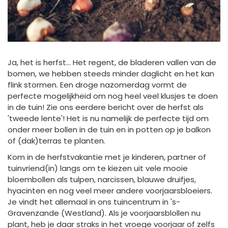
Ja, het is herfst… Het regent, de bladeren vallen van de
bomen, we hebben steeds minder daglicht en het kan
flink stormen. Een droge nazomerdag vormt de
perfecte mogelijkheid om nog heel veel klusjes te doen
in de tuin! Zie ons eerdere bericht over de herfst als
'tweede lente'! Het is nu namelijk de perfecte tijd om
onder meer bollen in de tuin en in potten op je balkon
of (dak)terras te planten.
Kom in de herfstvakantie met je kinderen, partner of
tuinvriend(in) langs om te kiezen uit vele mooie
bloembollen als tulpen, narcissen, blauwe druifjes,
hyacinten en nog veel meer andere voorjaarsbloeiers.
Je vindt het allemaal in ons tuincentrum in 's-
Gravenzande (Westland). Als je voorjaarsblollen nu
plant, heb je daar straks in het vroege voorjaar of zelfs