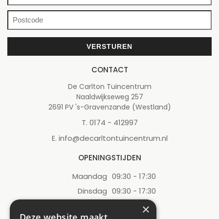
CONTACT
De Carlton Tuincentrum
Naaldwijkseweg 257
2691 PV 's-Gravenzande (Westland)
0174 - 412997
T.
info@decarltontuincentrum.nl
E.
OPENINGSTIJDEN
Maandag
09:30 - 17:30
Dinsdag
09:30 - 17:30
Woensdag
09:30 - 17:30
×
Deze website maakt