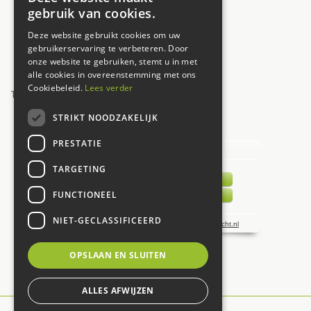
Donderdag
09:30 - 17:30
gebruik van cookies.
Vrijdag
09:30 - 17:30
Deze website gebruikt cookies om uw
Zaterdag
09:00 - 17:00
gebruikerservaring te verbeteren. Door
onze website te gebruiken, stemt u in met
Zondag
12:00 - 17:00
alle cookies in overeenstemming met ons
Cookiebeleid.
Lees verder
Toon alle openingstijden
STRIKT NOODZAKELIJK
UW MENING TELT!
PRESTATIE
TARGETING
FUNCTIONEEL
NIET-GECLASSIFICEERD
OPSLAAN EN SLUITEN
ALLES AFWIJZEN