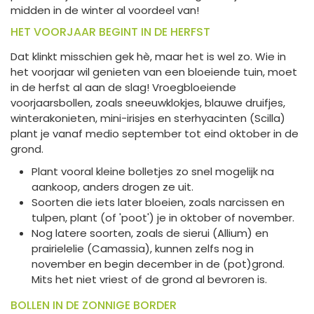
midden in de winter al voordeel van!
HET VOORJAAR BEGINT IN DE HERFST
Dat klinkt misschien gek hè, maar het is wel zo. Wie in
het voorjaar wil genieten van een bloeiende tuin, moet
in de herfst al aan de slag! Vroegbloeiende
voorjaarsbollen, zoals sneeuwklokjes, blauwe druifjes,
winterakonieten, mini-irisjes en sterhyacinten (Scilla)
plant je vanaf medio september tot eind oktober in de
grond.
Plant vooral kleine bolletjes zo snel mogelijk na
aankoop, anders drogen ze uit.
Soorten die iets later bloeien, zoals narcissen en
tulpen, plant (of 'poot') je in oktober of november.
Nog latere soorten, zoals de sierui (Allium) en
prairielelie (Camassia), kunnen zelfs nog in
november en begin december in de (pot)grond.
Mits het niet vriest of de grond al bevroren is.
BOLLEN IN DE ZONNIGE BORDER