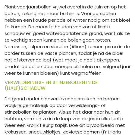
Plant voorjaarsbollen vrijwel overal in de tuin en op het
balkon, zolang het maar buiten is. Voorjaarsbollen
hebben een koude periode of winter nodig om tot bloei
te komen. De meeste houden van zon of lichte
schaduw en goed waterdoorlatende grond, want als ze
te vochtig staan kunnen de bollen gaan rotten.
Narcissen, tulpen en sieruien (Allium) kunnen prima in de
border tussen de vaste planten, zodat je na de bloei
het afstervende loof (wat moet je nooit afknippen,
omdat de bollen daar energie uit halen om volgend jaar
weer te kunnen bloeien) kunt wegmoffelen.
VERWILDERINGS- EN STINZEBOLLEN IN DE
(HALF)SCHADUW
De grond onder bladverliezende struiken en bomen
vrolijk je gemakkelijk op door verwilderings- of
stinzebollen te planten. Als ze het daar naar hun zin
hebben, vormen ze in de loop van de jaren elke lente
weer een vrolijk fleurig tapijt. Doe dit bijvoorbeeld met
krokussen, sneeuwklokjes, kievietsbloemen (Fritillaria