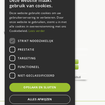
Deze website maakt
Donderdag
09:30 - 17:30
gebruik van cookies.
Vrijdag
09:30 - 17:30
Deze website gebruikt cookies om uw
Zaterdag
09:00 - 17:00
gebruikerservaring te verbeteren. Door
onze website te gebruiken, stemt u in met
Zondag
12:00 - 17:00
alle cookies in overeenstemming met ons
Cookiebeleid.
Lees verder
Toon alle openingstijden
STRIKT NOODZAKELIJK
UW MENING TELT!
PRESTATIE
TARGETING
FUNCTIONEEL
NIET-GECLASSIFICEERD
OPSLAAN EN SLUITEN
ALLES AFWIJZEN