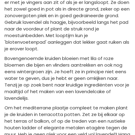
er met je vingers aan zit of als je er langsloopt. Ze doen
het zowel goed in pot als in directe grond, zeker op een
zonovergoten plek en in goed gedraineerde grond.
Gebruik lavendel als haagje, bijvoorbeeld langs het pad
naar de voordeur of plant de struik rond je
moestuinbedden. Met looptijm kun je
'blotenvoetenpad' aanleggen dat lekker gaat ruiken als
je erover loopt.
Bovengenoemde kruiden bloeien met lila of roze
bloemen die bijen en vlinders aantrekken en ook nog
eens wintergroen zijn. Je hoeft ze in principe niet eens
water te geven, dus je hebt er geen omkijken naar.
Tenzij je op zoek bent naar kruidige ingrediënten voor je
maaltijd of het maken van een lavendelcake of
lavendelijs.
Om het mediterrane plaatje compleet te maken plant
je de kruiden in terracotta potten. Zet ze bij elkaar op
het terras of balkon, of op de treden van een rustieke
houten ladder of elegante metalen etagère tegen de
muur. Heb je geen plek voor een veld vol lavendel? Hang