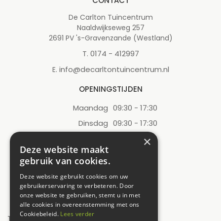
CONTACT
De Carlton Tuincentrum
Naaldwijkseweg 257
2691 PV 's-Gravenzande (Westland)
0174 - 412997
T.
info@decarltontuincentrum.nl
E.
OPENINGSTIJDEN
Maandag
09:30 - 17:30
Dinsdag
09:30 - 17:30
Woensdag
09:30 - 17:30
×
Deze website maakt
Donderdag
09:30 - 17:30
gebruik van cookies.
Vrijdag
09:30 - 17:30
Deze website gebruikt cookies om uw
Zaterdag
09:00 - 17:00
gebruikerservaring te verbeteren. Door
onze website te gebruiken, stemt u in met
Zondag
12:00 - 17:00
alle cookies in overeenstemming met ons
Cookiebeleid.
Lees verder
Toon alle openingstijden