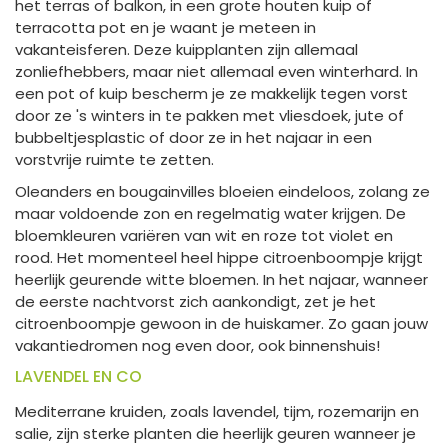
het terras of balkon, in een grote houten kuip of
terracotta pot en je waant je meteen in
vakanteisferen. Deze kuipplanten zijn allemaal
zonliefhebbers, maar niet allemaal even winterhard. In
een pot of kuip bescherm je ze makkelijk tegen vorst
door ze 's winters in te pakken met vliesdoek, jute of
bubbeltjesplastic of door ze in het najaar in een
vorstvrije ruimte te zetten.
Oleanders en bougainvilles bloeien eindeloos, zolang ze
maar voldoende zon en regelmatig water krijgen. De
bloemkleuren variëren van wit en roze tot violet en
rood. Het momenteel heel hippe citroenboompje krijgt
heerlijk geurende witte bloemen. In het najaar, wanneer
de eerste nachtvorst zich aankondigt, zet je het
citroenboompje gewoon in de huiskamer. Zo gaan jouw
vakantiedromen nog even door, ook binnenshuis!
LAVENDEL EN CO
Mediterrane kruiden, zoals lavendel, tijm, rozemarijn en
salie, zijn sterke planten die heerlijk geuren wanneer je