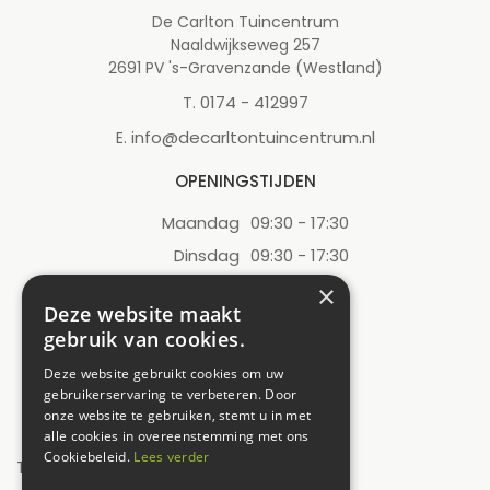
De Carlton Tuincentrum
Naaldwijkseweg 257
2691 PV 's-Gravenzande (Westland)
0174 - 412997
T.
info@decarltontuincentrum.nl
E.
OPENINGSTIJDEN
Maandag
09:30 - 17:30
Dinsdag
09:30 - 17:30
Woensdag
09:30 - 17:30
×
Deze website maakt
Donderdag
09:30 - 17:30
gebruik van cookies.
Vrijdag
09:30 - 17:30
Deze website gebruikt cookies om uw
Zaterdag
09:00 - 17:00
gebruikerservaring te verbeteren. Door
onze website te gebruiken, stemt u in met
Zondag
12:00 - 17:00
alle cookies in overeenstemming met ons
Cookiebeleid.
Lees verder
Toon alle openingstijden