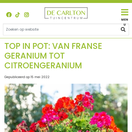
G
a
n
a
a
r
c
TOP IN POT: VAN FRANSE
o
GERANIUM TOT
n
t
CITROENGERANIUM
e
n
Gepubliceerd op
15 mei 2022
t