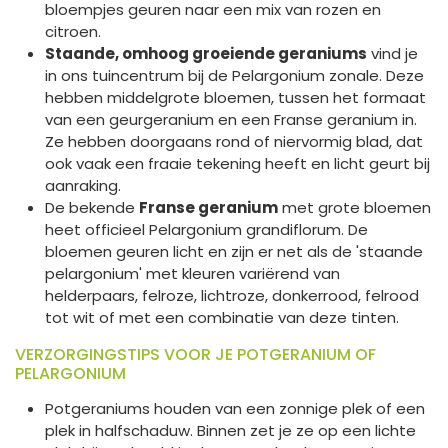
bloempjes geuren naar een mix van rozen en
citroen.
Staande, omhoog groeiende geraniums
vind je
in ons tuincentrum bij de Pelargonium zonale. Deze
hebben middelgrote bloemen, tussen het formaat
van een geurgeranium en een Franse geranium in.
Ze hebben doorgaans rond of niervormig blad, dat
ook vaak een fraaie tekening heeft en licht geurt bij
aanraking.
De bekende
Franse geranium
met grote bloemen
heet officieel Pelargonium grandiflorum. De
bloemen geuren licht en zijn er net als de 'staande
pelargonium' met kleuren variërend van
helderpaars, felroze, lichtroze, donkerrood, felrood
tot wit of met een combinatie van deze tinten.
VERZORGINGSTIPS VOOR JE POTGERANIUM OF
PELARGONIUM
Potgeraniums houden van een zonnige plek of een
plek in halfschaduw. Binnen zet je ze op een lichte