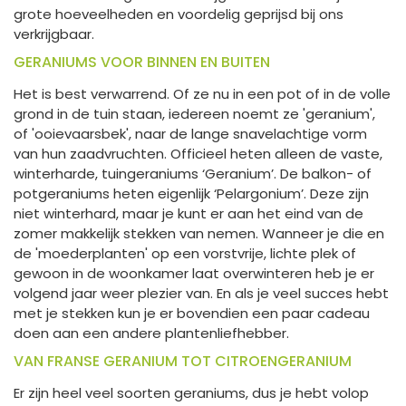
grote hoeveelheden en voordelig geprijsd bij ons
verkrijgbaar.
GERANIUMS VOOR BINNEN EN BUITEN
Het is best verwarrend. Of ze nu in een pot of in de volle
grond in de tuin staan, iedereen noemt ze 'geranium',
of 'ooievaarsbek', naar de lange snavelachtige vorm
van hun zaadvruchten. Officieel heten alleen de vaste,
winterharde, tuingeraniums ‘Geranium’. De balkon- of
potgeraniums heten eigenlijk ‘Pelargonium’. Deze zijn
niet winterhard, maar je kunt er aan het eind van de
zomer makkelijk stekken van nemen. Wanneer je die en
de 'moederplanten' op een vorstvrije, lichte plek of
gewoon in de woonkamer laat overwinteren heb je er
volgend jaar weer plezier van. En als je veel succes hebt
met je stekken kun je er bovendien een paar cadeau
doen aan een andere plantenliefhebber.
VAN FRANSE GERANIUM TOT CITROENGERANIUM
Er zijn heel veel soorten geraniums, dus je hebt volop