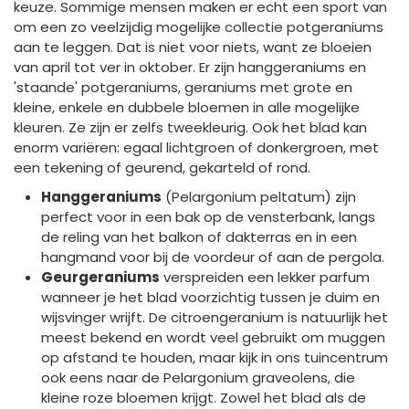
keuze. Sommige mensen maken er echt een sport van
om een zo veelzijdig mogelijke collectie potgeraniums
aan te leggen. Dat is niet voor niets, want ze bloeien
van april tot ver in oktober. Er zijn hanggeraniums en
'staande' potgeraniums, geraniums met grote en
kleine, enkele en dubbele bloemen in alle mogelijke
kleuren. Ze zijn er zelfs tweekleurig. Ook het blad kan
enorm variëren: egaal lichtgroen of donkergroen, met
een tekening of geurend, gekarteld of rond.
Hanggeraniums
(Pelargonium peltatum) zijn
perfect voor in een bak op de vensterbank, langs
de reling van het balkon of dakterras en in een
hangmand voor bij de voordeur of aan de pergola.
Geurgeraniums
verspreiden een lekker parfum
wanneer je het blad voorzichtig tussen je duim en
wijsvinger wrijft. De citroengeranium is natuurlijk het
meest bekend en wordt veel gebruikt om muggen
op afstand te houden, maar kijk in ons tuincentrum
ook eens naar de Pelargonium graveolens, die
kleine roze bloemen krijgt. Zowel het blad als de