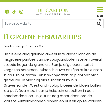
G
a
n
a
a
r
c
11 GROENE FEBRUARITIPS
o
n
Gepubliceerd op
1 februari 2022
t
Het is elke dag gelukkig alweer iets langer licht en de
e
frisgroene puntjes van de voorjaarsbollen steken overal
n
steeds hoger de grond uit. Ben je afgelopen herfst
t
vergeten narcissen, tulpen, blauwe druifjes of krokussen
in de tuin of terras- en balkonpotten te planten? Niet
getreurd! Je vindt bij ons tuincentrum in 's-
Gravenzande (Westland) volop bloeiende bloembollen
'op pot'. Daarmee fleur je huis, tuin en balkon in een
handomdraai op. En je kunt nog meer doen om de
laatste wintermaanden binnen en buiten op te vrolijken.