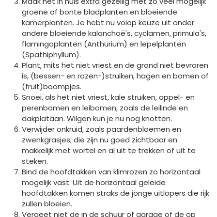
Maak het in huis extra gezellig met zo veel mogelijk
groene of bonte bladplanten en bloeiende
kamerplanten. Je hebt nu volop keuze uit onder
andere bloeiende kalanchoë's, cyclamen, primula's,
flamingoplanten (Anthurium) en lepelplanten
(Spathiphyllum).
Plant, mits het niet vriest en de grond niet bevroren
is, (bessen- en rozen-)struiken, hagen en bomen of
(fruit)boompjes.
Snoei, als het niet vriest, kale struiken, appel- en
perenbomen en leibomen, zoals de leilinde en
dakplataan. Wilgen kun je nu nog knotten.
Verwijder onkruid, zoals paardenbloemen en
zwenkgrasjes; die zijn nu goed zichtbaar en
makkelijk met wortel en al uit te trekken of uit te
steken.
Bind de hoofdtakken van klimrozen zo horizontaal
mogelijk vast. Uit de horizontaal geleide
hoofdtakken komen straks de jonge uitlopers die rijk
zullen bloeien.
Vergeet niet de in de schuur of garage of de op