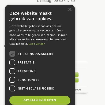
Dinsdag
09:30 - 17:30
Woensdag
09:30 - 17:30
×
Deze website maakt
Donderdag
09:30 - 17:30
gebruik van cookies.
Vrijdag
09:30 - 17:30
Deze website gebruikt cookies om uw
Zaterdag
09:00 - 17:00
gebruikerservaring te verbeteren. Door
onze website te gebruiken, stemt u in met
Zondag
12:00 - 17:00
alle cookies in overeenstemming met ons
Cookiebeleid.
Lees verder
Toon alle openingstijden
STRIKT NOODZAKELIJK
UW MENING TELT!
PRESTATIE
TARGETING
FUNCTIONEEL
NIET-GECLASSIFICEERD
OPSLAAN EN SLUITEN