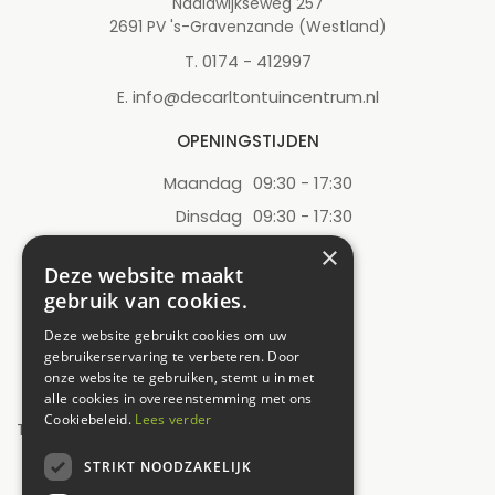
Naaldwijkseweg 257
2691 PV 's-Gravenzande (Westland)
0174 - 412997
T.
info@decarltontuincentrum.nl
E.
OPENINGSTIJDEN
Maandag
09:30 - 17:30
Dinsdag
09:30 - 17:30
Woensdag
09:30 - 17:30
×
Deze website maakt
Donderdag
09:30 - 17:30
gebruik van cookies.
Vrijdag
09:30 - 17:30
Deze website gebruikt cookies om uw
Zaterdag
09:00 - 17:00
gebruikerservaring te verbeteren. Door
onze website te gebruiken, stemt u in met
Zondag
12:00 - 17:00
alle cookies in overeenstemming met ons
Cookiebeleid.
Lees verder
Toon alle openingstijden
STRIKT NOODZAKELIJK
UW MENING TELT!