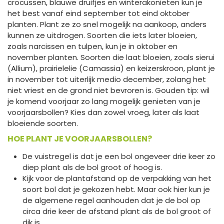
crocussen, blauwe druifjes en winterakonieten kun je
het best vanaf eind september tot eind oktober
planten. Plant ze zo snel mogelijk na aankoop, anders
kunnen ze uitdrogen. Soorten die iets later bloeien,
zoals narcissen en tulpen, kun je in oktober en
november planten. Soorten die laat bloeien, zoals sierui
(Allium), prairielelie (Camassia) en keizerskroon, plant je
in november tot uiterlijk medio december, zolang het
niet vriest en de grond niet bevroren is. Gouden tip: wil
je komend voorjaar zo lang mogelijk genieten van je
voorjaarsbollen? Kies dan zowel vroeg, later als laat
bloeiende soorten.
HOE PLANT JE VOORJAARSBOLLEN?
De vuistregel is dat je een bol ongeveer drie keer zo
diep plant als de bol groot of hoog is.
Kijk voor de plantafstand op de verpakking van het
soort bol dat je gekozen hebt. Maar ook hier kun je
de algemene regel aanhouden dat je de bol op
circa drie keer de afstand plant als de bol groot of
dik is.