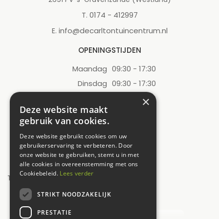
0174 - 412997
T.
info@decarltontuincentrum.nl
E.
OPENINGSTIJDEN
Maandag
09:30 - 17:30
Dinsdag
09:30 - 17:30
Woensdag
09:30 - 17:30
×
Deze website maakt
Donderdag
09:30 - 17:30
gebruik van cookies.
Vrijdag
09:30 - 17:30
Deze website gebruikt cookies om uw
Zaterdag
09:00 - 17:00
gebruikerservaring te verbeteren. Door
onze website te gebruiken, stemt u in met
Zondag
12:00 - 17:00
alle cookies in overeenstemming met ons
Cookiebeleid.
Lees verder
Toon alle openingstijden
STRIKT NOODZAKELIJK
UW MENING TELT!
PRESTATIE