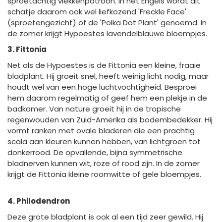
sproetachtig vlekkenpatroon. In het Engels wordt dit
schatje daarom ook wel liefkozend 'Freckle Face'
(sproetengezicht) of de 'Polka Dot Plant' genoemd. In
de zomer krijgt Hypoestes lavendelblauwe bloempjes.
3. Fittonia
Net als de Hypoestes is de Fittonia een kleine, fraaie
bladplant. Hij groeit snel, heeft weinig licht nodig, maar
houdt wel van een hoge luchtvochtigheid. Besproei
hem daarom regelmatig of geef hem een plekje in de
badkamer. Van nature groeit hij in de tropische
regenwouden van Zuid-Amerika als bodembedekker. Hij
vormt ranken met ovale bladeren die een prachtig
scala aan kleuren kunnen hebben, van lichtgroen tot
donkerrood. De opvallende, bijna symmetrische
bladnerven kunnen wit, roze of rood zijn. In de zomer
krijgt de Fittonia kleine roomwitte of gele bloempjes.
4. Philodendron
Deze grote bladplant is ook al een tijd zeer gewild. Hij