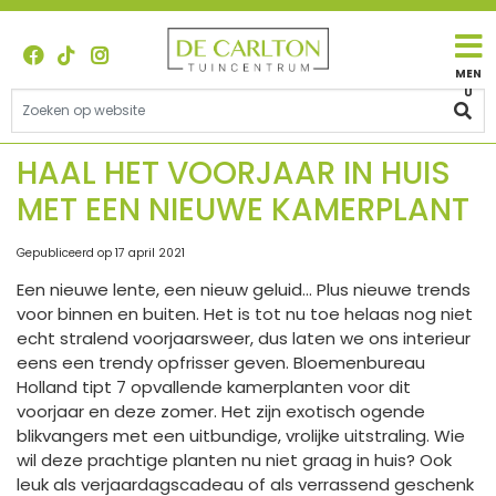
G
a
n
a
a
r
c
HAAL HET VOORJAAR IN HUIS
o
MET EEN NIEUWE KAMERPLANT
n
t
e
Gepubliceerd op
17 april 2021
n
Een nieuwe lente, een nieuw geluid... Plus nieuwe trends
t
voor binnen en buiten. Het is tot nu toe helaas nog niet
echt stralend voorjaarsweer, dus laten we ons interieur
eens een trendy opfrisser geven. Bloemenbureau
Holland tipt 7 opvallende kamerplanten voor dit
voorjaar en deze zomer. Het zijn exotisch ogende
blikvangers met een uitbundige, vrolijke uitstraling. Wie
wil deze prachtige planten nu niet graag in huis? Ook
leuk als verjaardagscadeau of als verrassend geschenk