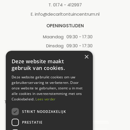
0174 - 412997
T.
info@decarltontuincentrum.nl
E.
OPENINGSTIJDEN
Maandag
09:30 - 17:30
Dinsdag
09:30 - 17:30
Woensdag
09:30 - 17:30
×
Deze website maakt
Donderdag
09:30 - 17:30
gebruik van cookies.
Vrijdag
09:30 - 17:30
Deze website gebruikt cookies om uw
Zaterdag
09:00 - 17:00
gebruikerservaring te verbeteren. Door
onze website te gebruiken, stemt u in met
Zondag
12:00 - 17:00
alle cookies in overeenstemming met ons
Cookiebeleid.
Lees verder
Toon alle openingstijden
STRIKT NOODZAKELIJK
UW MENING TELT!
PRESTATIE