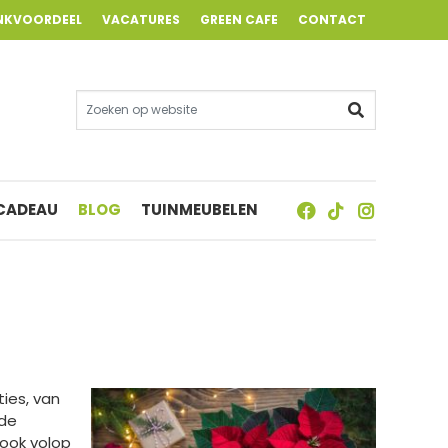
NKVOORDEEL
VACATURES
GREEN CAFE
CONTACT
 CADEAU
BLOG
TUINMEUBELEN
ies, van
 de
 ook volop