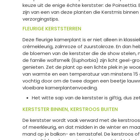
keuze uit de enige échte kerstster: de Poinsettia. 
zijn van een van deze planten die Kerstmis binnen
verzorgingstips.
FLEURIGE KERSTSTERREN
Deze fleurige kamerplant is er niet alleen in klas
crèmekleurig, zalmroze of zuurstokroze. En dan heb 
de bloemen van de kerstster die de show stelen, 
de familie wolfsmelk (Euphorbia) zijn licht geel-gr
genieten. Zet de plant op een lichte plek in je wo
van warmte en een temperatuur van minstens 15 gr
vochtig door om de twee dagen een beetje lauwwar
vloeibare kamerplantenvoeding.
Het witte sap van de kerstster is giftig, dus z
KERSTSTER BINNEN, KERSTROOS BUITEN
De kerstster wordt vaak verward met de kerstroos; d
of meerkleurig, en dat midden in de winter en maan
mand op je balkon- en terrastafel. De kerstroos o