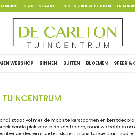
NTENGIDS
KLANTENKAART
TUIN- & CADEAUBONNEN
FRISDRA
MEN WEBSHOP
BINNEN
BUITEN
BLOEMEN
SFEER &
S TUINCENTRUM
land) staat vol met de mooiste kerstbomen en kerstdecorat
sprankelende piek voor in de kerstboom, maar we hebben na
ember de deuren moeten sluiten. In ons tuincentrum had je