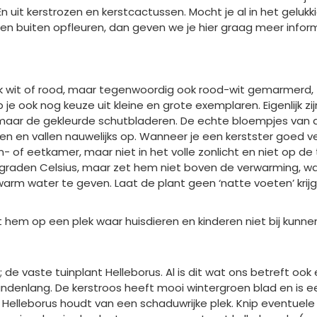
En uit kerstrozen en kerstcactussen. Mocht je al in het gelukk
 en buiten opfleuren, dan geven we je hier graag meer infor
siek wit of rood, maar tegenwoordig ook rood-wit gemarmerd,
je ook nog keuze uit kleine en grote exemplaren. Eigenlijk zij
maar de gekleurde schutbladeren. De echte bloempjes van di
oen en vallen nauwelijks op. Wanneer je een kerstster goed ve
on- of eetkamer, maar niet in het volle zonlicht en niet op 
aden Celsius, maar zet hem niet boven de verwarming, want
m water te geven. Laat de plant geen ‘natte voeten’ krijg
et hem op een plek waar huisdieren en kinderen niet bij kunne
e vaste tuinplant Helleborus. Al is dit wat ons betreft ook e
denlang. De kerstroos heeft mooi wintergroen blad en is een
f Helleborus houdt van een schaduwrijke plek. Knip eventuel