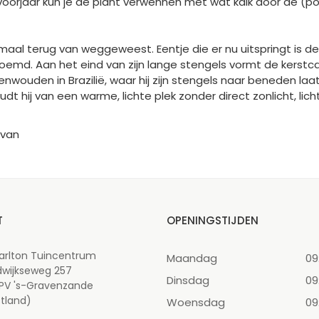
et voorjaar kun je de plant verwennen met wat kalk door de (p
emaal terug van weggeweest. Eentje die er nu uitspringt is d
emd. Aan het eind van zijn lange stengels vormt de kerstcac
egenwouden in Brazilië, waar hij zijn stengels naar beneden 
udt hij van een warme, lichte plek zonder direct zonlicht, l
 van
T
OPENINGSTIJDEN
arlton Tuincentrum
Maandag
09
dwijkseweg 257
Dinsdag
09
 PV 's-Gravenzande
tland)
Woensdag
09