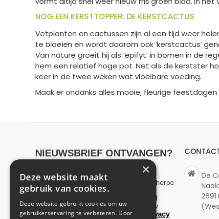
vormt altijd snel weer nieuw fris groen blad. In h
NOG EEN KERSTTOPPER: DE KERSTCACTUS
Vetplanten en cactussen zijn al een tijd weer hel
te bloeien en wordt daarom ook ‘kerstcactus’ geno
Van nature groeit hij als ‘epifyt’ in bomen in de r
hem een relatief hoge pot. Net als de kerstster ho
keer in de twee weken wat vloeibare voeding.
Maak er ondanks alles mooie, fleurige feestdagen
CONTAC
NIEUWSBRIEF ONTVANGEN?
×
De C
Deze website maakt
Wilt u op de hoogte blijven van onze scherpe
Naal
gebruik van cookies.
aanbiedingen en maximaal 1 keer per
2691
maand een nieuwsbrief ontvangen? Vul
Deze website gebruikt cookies om uw
(Wes
hieronder uw gegevens in. Wij slaan uw
gebruikerservaring te verbeteren. Door
privacy
gegevens secuur op conform onze