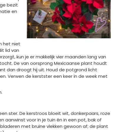
ige bezit
matie en
n het niet
t lid van
rzorgt, kun je er makkelijk vier maanden lang van
de tocht. De van oorsprong Mexicaanse plant houdt
 dan droogt hij uit. Houd de potgrond licht
en. Verwen de kerstster een keer in de week met
n.
en ster. De kerstroos bloeit wit, donkerpaars, roze
 aanwinst voor in je tuin én in een pot, bak of
e bladeren met bruine vlekken gewoon af; de plant