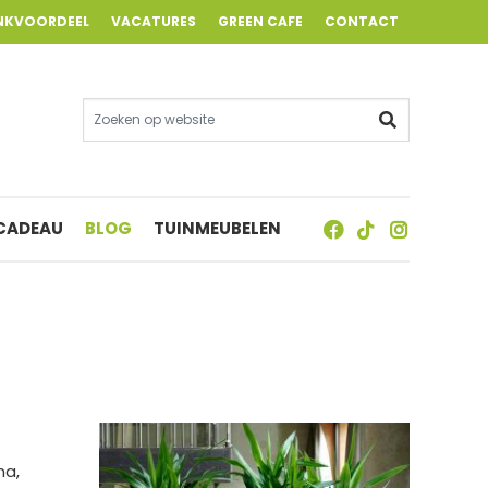
NKVOORDEEL
VACATURES
GREEN CAFE
CONTACT
 CADEAU
BLOG
TUINMEUBELEN
na,