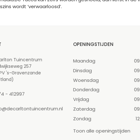
szins wordt ‘verwaarloosd’.
T
OPENINGSTIJDEN
arlton Tuincentrum
Maandag
09
dwijkseweg 257
Dinsdag
09
 PV 's-Gravenzande
tland)
Woensdag
09
Donderdag
09
74 - 412997
Vrijdag
09
fo@decarltontuincentrum.nl
Zaterdag
09
Zondag
12
Toon alle openingstijden