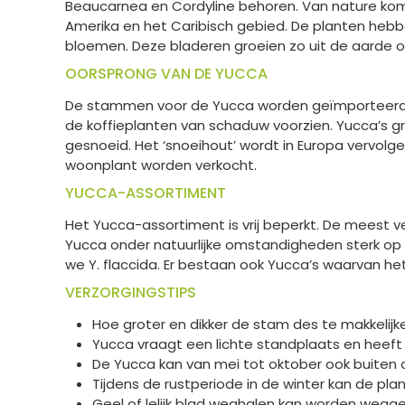
Beaucarnea en Cordyline behoren. Van nature kom
Amerika en het Caribisch gebied. De planten hebb
bloemen. Deze bladeren groeien zo uit de aarde 
OORSPRONG VAN DE YUCCA
De stammen voor de Yucca worden geïmporteerd ui
de koffieplanten van schaduw voorzien. Yucca’s g
gesnoeid. Het ‘snoeihout’ wordt in Europa vervol
woonplant worden verkocht.
YUCCA-ASSORTIMENT
Het Yucca-assortiment is vrij beperkt. De meest 
Yucca onder natuurlijke omstandigheden sterk op li
we Y. flaccida. Er bestaan ook Yucca’s waarvan he
VERZORGINGSTIPS
Hoe groter en dikker de stam des te makkelijke
Yucca vraagt een lichte standplaats en heeft
De Yucca kan van mei tot oktober ook buiten 
Tijdens de rustperiode in de winter kan de pl
Geel of lelijk blad weghalen kan worden wegg