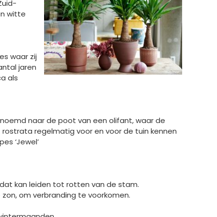
Zuid-
n witte
s waar zij
ntal jaren
a als
enoemd naar de poot van een olifant, waar de
. rostrata regelmatig voor en voor de tuin kennen
pes ‘Jewel’
dat kan leiden tot rotten van de stam.
e zon, om verbranding te voorkomen.
e wintermaanden.