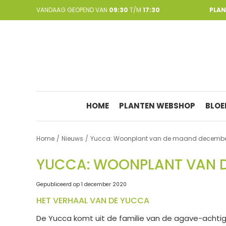
Ga
VANDAAG GEOPEND VAN
09:30
T/M
17:30
PLA
naar
content
HOME
PLANTEN WEBSHOP
BLOE
Home
Nieuws
Yucca: Woonplant van de maand decembe
YUCCA: WOONPLANT VAN 
Gepubliceerd op
1 december 2020
HET VERHAAL VAN DE YUCCA
De Yucca komt uit de familie van de agave-acht