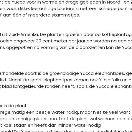
t de Yucca voor in warme en droge gebieden in Noord- en 
en vaak dikke, leerachtige bladeren met een scherpe punt e
of aan één of meerdere stammetjes.
t Zuid-Amerika. De planten groeien daar op koffieplantage
roeien ongeveer 30 centimeter per jaar en worden na een aa
gens opgepot en na vorming van de bladrozetten kan de Yucc
verhandelde soort is de groenbladige Yucca elephantipes, g
jkt. Naast de soort elephantipes komen ook Y. aloifolia en Y
t blad lichtgekleurde randen heeft, zoals de Yucca elephanti
r is de plant.
 regelmatig een beetje water nodig, maar niet te veel want 
op een zonnige plek staan. Laat de plant wel wennen aan d
ant koel staan en heeft dan minder water nodig.
ehaald.De Yucca kan zelfs worden gesnoeid, dan liefst in d