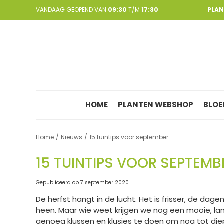
Ga
VANDAAG GEOPEND VAN
09:30
T/M
17:30
PLA
naar
content
HOME
PLANTEN WEBSHOP
BLOE
Home
Nieuws
15 tuintips voor september
15 TUINTIPS VOOR SEPTEMB
Gepubliceerd op
7 september 2020
De herfst hangt in de lucht. Het is frisser, de da
heen. Maar wie weet krijgen we nog een mooie, la
genoeg klussen en klusjes te doen om nog tot diep