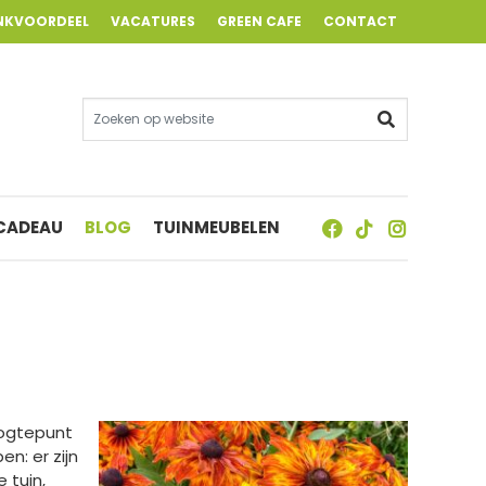
NKVOORDEEL
VACATURES
GREEN CAFE
CONTACT
 CADEAU
BLOG
TUINMEUBELEN
oogtepunt
n: er zijn
 tuin,