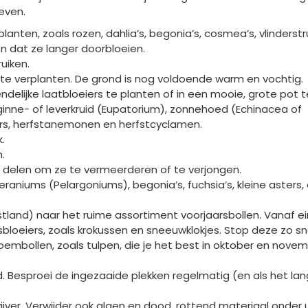
even.
lanten, zoals rozen, dahlia’s, begonia’s, cosmea’s, vlinderstr
n dat ze langer doorbloeien.
uiken.
 te verplanten. De grond is nog voldoende warm en vochtig.
riendelijke laatbloeiers te planten of in een mooie, grote pot 
ginne- of leverkruid (Eupatorium), zonnehoed (Echinacea of
ers, herfstanemonen en herfstcyclamen.
.
.
f delen om ze te vermeerderen of te verjongen.
eraniums (Pelargoniums), begonia’s, fuchsia’s, kleine asters
tland) naar het ruime assortiment voorjaarsbollen. Vanaf ei
loeiers, zoals krokussen en sneeuwklokjes. Stop deze zo sne
embollen, zoals tulpen, die je het best in oktober en novem
. Besproei de ingezaaide plekken regelmatig (en als het lang
jver. Verwijder ook algen en dood, rottend materiaal onder ui