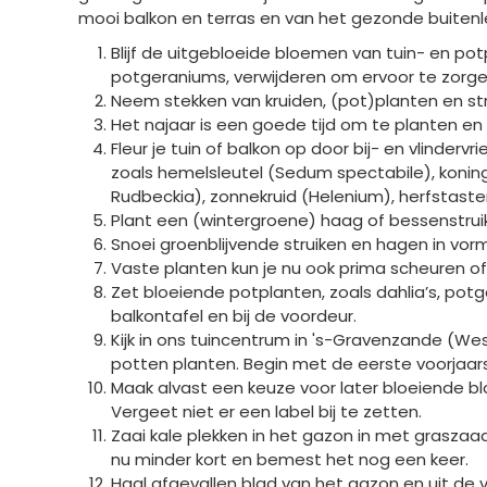
mooi balkon en terras en van het gezonde buitenl
Blijf de uitgebloeide bloemen van tuin- en potp
potgeraniums, verwijderen om ervoor te zorge
Neem stekken van kruiden, (pot)planten en str
Het najaar is een goede tijd om te planten en
Fleur je tuin of balkon op door bij- en vlinderv
zoals hemelsleutel (Sedum spectabile), konin
Rudbeckia), zonnekruid (Helenium), herfstast
Plant een (wintergroene) haag of bessenstruik
Snoei groenblijvende struiken en hagen in vorm
Vaste planten kun je nu ook prima scheuren o
Zet bloeiende potplanten, zoals dahlia’s, potg
balkontafel en bij de voordeur.
Kijk in ons tuincentrum in 's-Gravenzande (Wes
potten planten. Begin met de eerste voorjaarsb
Maak alvast een keuze voor later bloeiende blo
Vergeet niet er een label bij te zetten.
Zaai kale plekken in het gazon in met graszaad
nu minder kort en bemest het nog een keer.
Haal afgevallen blad van het gazon en uit de vi