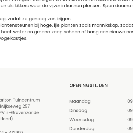
ren als kikkers weer de vijver in kunnen plonsen. Span daarn
g, zodat ze genoeg zon krijgen.
plantensteunen bij hoge, ijle planten zoals monnikskap, zodat
 heet water en groene zeep schoon of hang een nieuwe nes
vogelkastjes.
T
OPENINGSTIJDEN
arlton Tuincentrum
Maandag
09
dwijkseweg 257
Dinsdag
09
 PV 's-Gravenzande
tland)
Woensdag
09
Donderdag
09
74 - 412997