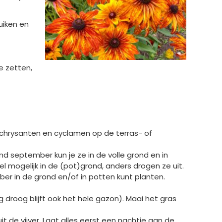
uiken en
te zetten,
, chrysanten en cyclamen op de terras- of
nd september kun je ze in de volle grond en in
l mogelijk in de (pot)grond, anders drogen ze uit.
ber in de grond en/of in potten kunt planten.
 droog blijft ook het hele gazon). Maai het gras
t de vijver. Laat alles eerst een nachtje aan de