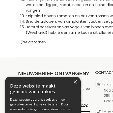
waterkant liggen, zodat insecten en kleine die
vangen.
Knip blad boven tomaten en druiventrossen we
Bind de uitlopers van klimplanten vast en zet 
Borstel nestkasten van vogels van binnen met
(Westland) heb je een ruime keuze uit allerlei 
Fijne nazomer!
CONTAC
NIEUWSBRIEF ONTVANGEN?
×
De C
Deze website maakt
Wilt u op de hoogte blijven van onze scherpe
Naal
gebruik van cookies.
aanbiedingen en maximaal 1 keer per
2691
maand een nieuwsbrief ontvangen? Vul
Deze website gebruikt cookies om uw
(Wes
hieronder uw gegevens in. Wij slaan uw
gebruikerservaring te verbeteren. Door
privacy
gegevens secuur op conform onze
onze website te gebruiken, stemt u in met
policy
.
01
T.