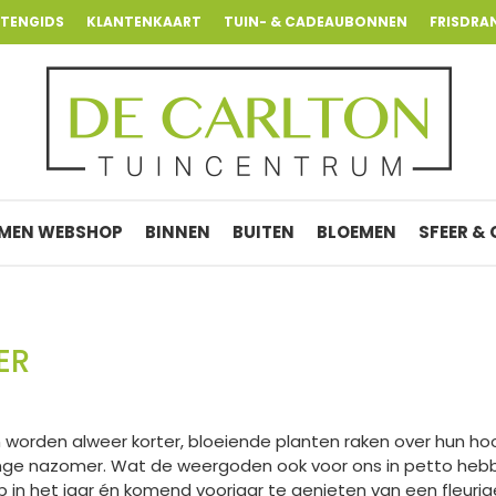
NTENGIDS
KLANTENKAART
TUIN- & CADEAUBONNEN
FRISDRA
MEN WEBSHOP
BINNEN
BUITEN
BLOEMEN
SFEER &
ER
gen worden alweer korter, bloeiende planten raken over hun h
nge nazomer. Wat de weergoden ook voor ons in petto hebbe
 in het jaar én komend voorjaar te genieten van een fleurige