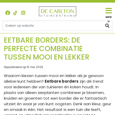
G
a
n
a
a
r
c
EETBARE BORDERS: DE
o
PERFECTE COMBINATIE
n
t
TUSSEN MOOI EN LEKKER
e
n
Gepubliceerd op
15 mei 2026
t
Waarom kiezen tussen mooi en lekker als je gewoon
allebei kunt hebben?
Eetbare borders
zijn dé trend
voor iedereen die van tuinieren én koken houdt. In
plaats van alleen sierplanten combineer je bloemen,
kruiden en groenten tot een border die er fantastisch
uitziet én waar je van kunt oogsten. Denk aan kleur, geur
en smaak in één. Het resultaat is een tuin die leeft,