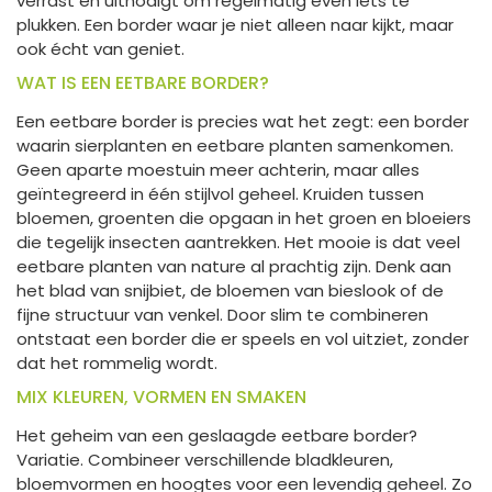
verrast en uitnodigt om regelmatig even iets te
plukken. Een border waar je niet alleen naar kijkt, maar
ook écht van geniet.
WAT IS EEN EETBARE BORDER?
Een eetbare border is precies wat het zegt: een border
waarin sierplanten en eetbare planten samenkomen.
Geen aparte moestuin meer achterin, maar alles
geïntegreerd in één stijlvol geheel. Kruiden tussen
bloemen, groenten die opgaan in het groen en bloeiers
die tegelijk insecten aantrekken. Het mooie is dat veel
eetbare planten van nature al prachtig zijn. Denk aan
het blad van snijbiet, de bloemen van bieslook of de
fijne structuur van venkel. Door slim te combineren
ontstaat een border die er speels en vol uitziet, zonder
dat het rommelig wordt.
MIX KLEUREN, VORMEN EN SMAKEN
Het geheim van een geslaagde eetbare border?
Variatie. Combineer verschillende bladkleuren,
bloemvormen en hoogtes voor een levendig geheel. Zo