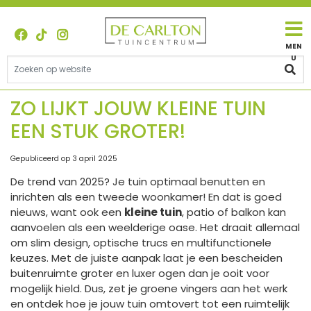
G
a
n
a
a
r
c
ZO LIJKT JOUW KLEINE TUIN
o
EEN STUK GROTER!
n
t
e
Gepubliceerd op
3 april 2025
n
De trend van 2025? Je tuin optimaal benutten en
t
inrichten als een tweede woonkamer! En dat is goed
nieuws, want ook een
kleine tuin
, patio of balkon kan
aanvoelen als een weelderige oase. Het draait allemaal
om slim design, optische trucs en multifunctionele
keuzes. Met de juiste aanpak laat je een bescheiden
buitenruimte groter en luxer ogen dan je ooit voor
mogelijk hield. Dus, zet je groene vingers aan het werk
en ontdek hoe je jouw tuin omtovert tot een ruimtelijk