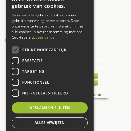
Donderdag
09:30 - 17:30
gebruik van cookies.
Vrijdag
09:30 - 17:30
Deze website gebruikt cookies om uw
Zaterdag
09:00 - 17:00
gebruikerservaring te verbeteren. Door
onze website te gebruiken, stemt u in met
Zondag
12:00 - 17:00
alle cookies in overeenstemming met ons
Cookiebeleid.
Lees verder
Toon alle openingstijden
STRIKT NOODZAKELIJK
UW MENING TELT!
PRESTATIE
TARGETING
FUNCTIONEEL
NIET-GECLASSIFICEERD
OPSLAAN EN SLUITEN
ALLES AFWIJZEN