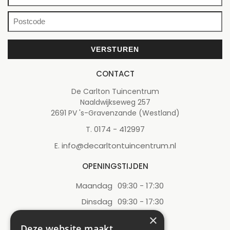
CONTACT
De Carlton Tuincentrum
Naaldwijkseweg 257
2691 PV 's-Gravenzande (Westland)
0174 - 412997
T.
info@decarltontuincentrum.nl
E.
OPENINGSTIJDEN
Maandag
09:30 - 17:30
Dinsdag
09:30 - 17:30
Woensdag
09:30 - 17:30
×
Deze website maakt