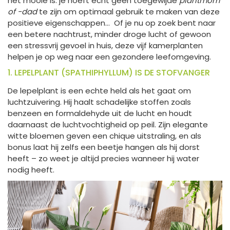
het mooie is: je hoeft echt geen toegewijde
plantmom
of -dad
te zijn om optimaal gebruik te maken van deze
positieve eigenschappen... Of je nu op zoek bent naar
een betere nachtrust, minder droge lucht of gewoon
een stressvrij gevoel in huis, deze vijf kamerplanten
helpen je op weg naar een gezondere leefomgeving.
1. LEPELPLANT (SPATHIPHYLLUM) IS DE STOFVANGER
De lepelplant is een echte held als het gaat om
luchtzuivering. Hij haalt schadelijke stoffen zoals
benzeen en formaldehyde uit de lucht en houdt
daarnaast de luchtvochtigheid op peil. Zijn elegante
witte bloemen geven een chique uitstraling, en als
bonus laat hij zelfs een beetje hangen als hij dorst
heeft – zo weet je altijd precies wanneer hij water
nodig heeft.