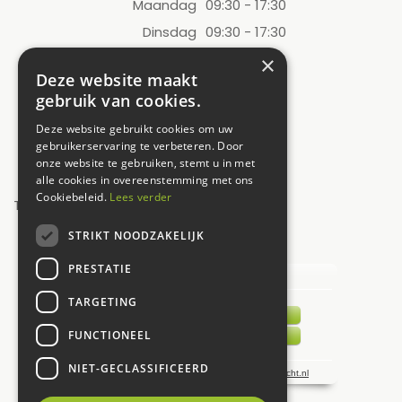
Maandag
09:30 - 17:30
Dinsdag
09:30 - 17:30
Woensdag
09:30 - 17:30
×
Deze website maakt
Donderdag
09:30 - 17:30
gebruik van cookies.
Vrijdag
09:30 - 17:30
Deze website gebruikt cookies om uw
Zaterdag
09:00 - 17:00
gebruikerservaring te verbeteren. Door
onze website te gebruiken, stemt u in met
Zondag
12:00 - 17:00
alle cookies in overeenstemming met ons
Cookiebeleid.
Lees verder
Toon alle openingstijden
STRIKT NOODZAKELIJK
UW MENING TELT!
PRESTATIE
TARGETING
FUNCTIONEEL
NIET-GECLASSIFICEERD