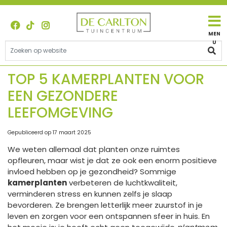
G
a
n
a
a
r
c
TOP 5 KAMERPLANTEN VOOR
o
EEN GEZONDERE
n
t
LEEFOMGEVING
e
n
Gepubliceerd op
17 maart 2025
t
We weten allemaal dat planten onze ruimtes
opfleuren, maar wist je dat ze ook een enorm positieve
invloed hebben op je gezondheid? Sommige
kamerplanten
verbeteren de luchtkwaliteit,
verminderen stress en kunnen zelfs je slaap
bevorderen. Ze brengen letterlijk meer zuurstof in je
leven en zorgen voor een ontspannen sfeer in huis. En