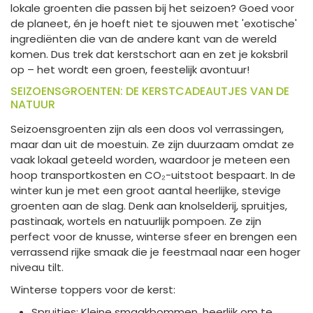
lokale groenten die passen bij het seizoen? Goed voor
de planeet, én je hoeft niet te sjouwen met 'exotische'
ingrediënten die van de andere kant van de wereld
komen. Dus trek dat kerstschort aan en zet je koksbril
op – het wordt een groen, feestelijk avontuur!
SEIZOENSGROENTEN: DE KERSTCADEAUTJES VAN DE
NATUUR
Seizoensgroenten zijn als een doos vol verrassingen,
maar dan uit de moestuin. Ze zijn duurzaam omdat ze
vaak lokaal geteeld worden, waardoor je meteen een
hoop transportkosten en CO₂-uitstoot bespaart. In de
winter kun je met een groot aantal heerlijke, stevige
groenten aan de slag. Denk aan knolselderij, spruitjes,
pastinaak, wortels en natuurlijk pompoen. Ze zijn
perfect voor de knusse, winterse sfeer en brengen een
verrassend rijke smaak die je feestmaal naar een hoger
niveau tilt.
Winterse toppers voor de kerst:
Spruitjes: Kleine smaakbommen, heerlijk om te