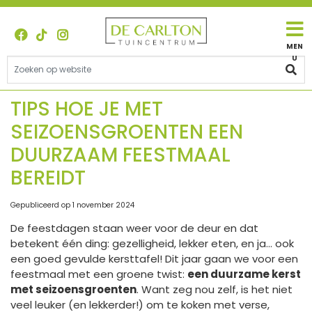
G
a
n
a
a
r
c
TIPS HOE JE MET
o
SEIZOENSGROENTEN EEN
n
t
DUURZAAM FEESTMAAL
e
BEREIDT​
n
t
Gepubliceerd op
1 november 2024
De feestdagen staan weer voor de deur en dat
betekent één ding: gezelligheid, lekker eten, en ja… ook
een goed gevulde kersttafel! Dit jaar gaan we voor een
feestmaal met een groene twist:
een duurzame kerst
met seizoensgroenten
. Want zeg nou zelf, is het niet
veel leuker (en lekkerder!) om te koken met verse,