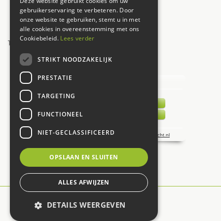
Deze website gebruikt cookies om uw
Zaterdag
09:00 - 17:00
gebruikerservaring te verbeteren. Door
onze website te gebruiken, stemt u in met
Zondag
12:00 - 17:00
alle cookies in overeenstemming met ons
Cookiebeleid.
Lees verder
Toon alle openingstijden
STRIKT NOODZAKELIJK
UW MENING TELT!
PRESTATIE
TARGETING
FUNCTIONEEL
NIET-GECLASSIFICEERD
OPSLAAN EN SLUITEN
ALLES AFWIJZEN
© De Carlton
DETAILS WEERGEVEN
Green Solutions
Tuincentrum Overzicht