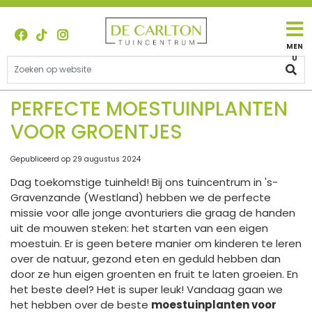
G
a
n
a
a
r
c
PERFECTE MOESTUINPLANTEN
o
VOOR GROENTJES
n
t
e
Gepubliceerd op
29 augustus 2024
n
Dag toekomstige tuinheld! Bij ons tuincentrum in 's-
t
Gravenzande (Westland) hebben we de perfecte
missie voor alle jonge avonturiers die graag de handen
uit de mouwen steken: het starten van een eigen
moestuin. Er is geen betere manier om kinderen te leren
over de natuur, gezond eten en geduld hebben dan
door ze hun eigen groenten en fruit te laten groeien. En
het beste deel? Het is super leuk! Vandaag gaan we
het hebben over de beste
moestuinplanten voor