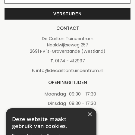
CONTACT
De Carlton Tuincentrum
Naaldwijkseweg 257
2691 PV 's-Gravenzande (Westland)
0174 - 412997
T.
info@decarltontuincentrum.nl
E.
OPENINGSTIJDEN
Maandag
09:30 - 17:30
Dinsdag
09:30 - 17:30
Woensdag
09:30 - 17:30
×
Deze website maakt
Donderdag
09:30 - 17:30
gebruik van cookies.
Vrijdag
09:30 - 17:30