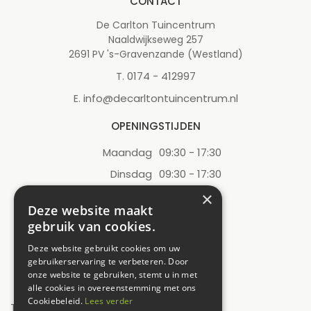
CONTACT
De Carlton Tuincentrum
Naaldwijkseweg 257
2691 PV 's-Gravenzande (Westland)
0174 - 412997
T.
info@decarltontuincentrum.nl
E.
OPENINGSTIJDEN
Maandag
09:30 - 17:30
Dinsdag
09:30 - 17:30
Woensdag
09:30 - 17:30
×
Deze website maakt
Donderdag
09:30 - 17:30
gebruik van cookies.
Vrijdag
09:30 - 17:30
Deze website gebruikt cookies om uw
Zaterdag
09:00 - 17:00
gebruikerservaring te verbeteren. Door
onze website te gebruiken, stemt u in met
Zondag
12:00 - 17:00
alle cookies in overeenstemming met ons
Cookiebeleid.
Lees verder
Toon alle openingstijden