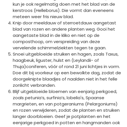
kun je ook regelmatig doen met het blad van de
kerstroos (Helleborus). Die vormt dan eveneens
meteen weer fris nieuw blad.
Knip door meeldauw of sterroetdauw aangetast
blad van rozen en andere planten weg. Gooi het
aangetaste blad in de kliko en niet op de
composthoop, om verspreiding van deze
vervelende schimmelziekten tegen te gaan.
Snoei uitgebloeide struiken en hagen, zoals Taxus,
haagbeuk, liguster, hulst en (Leylandii- of
Thuja)coniferen, vóór of rond 21 juni lichtjes in vorm.
Doe dit bij voorkeur op een bewolkte dag, zodat de
doorgeknipte blaadjes of naalden niet in het felle
zonlicht verbranden.
Blijf uitgebloeide bloemen van eenjarig perkgoed,
zoals petunia’s, surfinia’s, lobelia's, Spaanse
margrieten, en van potgeraniums (Pelargoniums)
en rozen verwijderen, zodat de planten en struiken
langer doorbloeien. Geef je potplanten en het
eenjarige perkgoed in potten en hangmanden ook