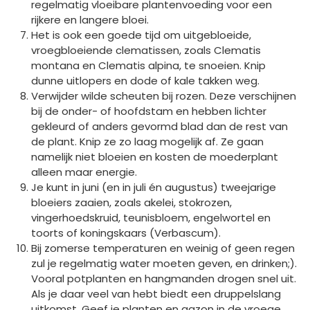
regelmatig vloeibare plantenvoeding voor een
rijkere en langere bloei.
Het is ook een goede tijd om uitgebloeide,
vroegbloeiende clematissen, zoals Clematis
montana en Clematis alpina, te snoeien. Knip
dunne uitlopers en dode of kale takken weg.
Verwijder wilde scheuten bij rozen. Deze verschijnen
bij de onder- of hoofdstam en hebben lichter
gekleurd of anders gevormd blad dan de rest van
de plant. Knip ze zo laag mogelijk af. Ze gaan
namelijk niet bloeien en kosten de moederplant
alleen maar energie.
Je kunt in juni (en in juli én augustus) tweejarige
bloeiers zaaien, zoals akelei, stokrozen,
vingerhoedskruid, teunisbloem, engelwortel en
toorts of koningskaars (Verbascum).
Bij zomerse temperaturen en weinig of geen regen
zul je regelmatig water moeten geven, en drinken;).
Vooral potplanten en hangmanden drogen snel uit.
Als je daar veel van hebt biedt een druppelslang
uitkomst. Geef je planten en gazon in de vroege