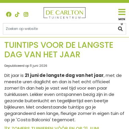
G
a
n
a
a
r
c
TUINTIPS VOOR DE LANGSTE
o
DAG VAN HET JAAR
n
t
e
Gepubliceerd op
11 juni 2026
n
Dit jaar is
21 juni de langste dag van het jaar
, met de
t
meeste uren daglicht en dan is het echt officieel
zomer! En dan heb je vast wel tijd voor een paar
tuinklussen. Lekker even ontspannen bezig zijn in de
gezonde buitenlucht en tegelijkertijd een beetje
bijkleuren. Met onderstaande tuintips ga je
gegarandeerd een lange, fleurige zomer in eigen tuin of
op je 'Costa Balconia' tegemoet.
11X ZOMERS TUINIEREN VÓÓR EN OP 21 JUNI