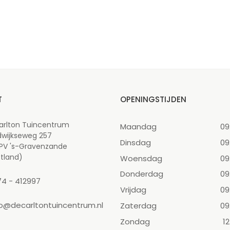
T
OPENINGSTIJDEN
arlton Tuincentrum
Maandag
09
dwijkseweg 257
Dinsdag
09
 PV 's-Gravenzande
tland)
Woensdag
09
Donderdag
09
74 - 412997
Vrijdag
09
fo@decarltontuincentrum.nl
Zaterdag
09
Zondag
12