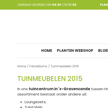
Ga
VANDAAG GEOPEND VAN
09:30
T/M
17:30
PLA
naar
content
HOME
PLANTEN WEBSHOP
BLOE
Home
Fotoalbums
Tuinmeubelen 2015
TUINMEUBELEN 2015
In ons
tuincentrum in 's-Gravenzande
tussen Ho
assortiment bestaat onder andere uit:
Loungesets;
Tuintafels;