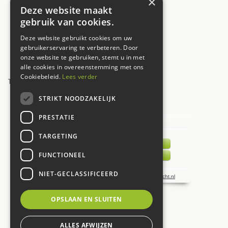
×
Deze website maakt
Donderdag
09:30 - 17:30
gebruik van cookies.
Vrijdag
09:30 - 17:30
Deze website gebruikt cookies om uw
Zaterdag
09:00 - 17:00
gebruikerservaring te verbeteren. Door
onze website te gebruiken, stemt u in met
Zondag
12:00 - 17:00
alle cookies in overeenstemming met ons
Cookiebeleid.
Lees verder
Toon alle openingstijden
STRIKT NOODZAKELIJK
UW MENING TELT!
PRESTATIE
TARGETING
FUNCTIONEEL
NIET-GECLASSIFICEERD
OPSLAAN EN SLUITEN
ALLES AFWIJZEN