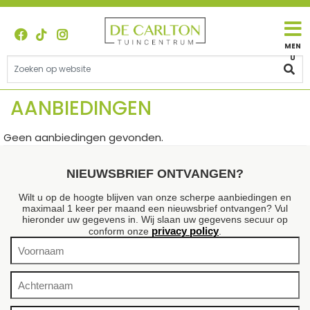
G
a
n
a
a
r
c
AANBIEDINGEN
o
n
Geen aanbiedingen gevonden.
t
e
n
NIEUWSBRIEF ONTVANGEN?
t
Wilt u op de hoogte blijven van onze scherpe aanbiedingen en
maximaal 1 keer per maand een nieuwsbrief ontvangen? Vul
hieronder uw gegevens in. Wij slaan uw gegevens secuur op
privacy policy
conform onze
.