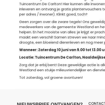
Tuincentrum De Carlton! Hier kunnen alle inwoner
inleveren en ontvang je gratis plantenvouchers 
per adres / inwoner). Klinkt goed, toch?
Geen zorgen over die zware tegels! Ons geweld
medewerkers van de gemeente Westland en het t
helpen. En het mooiste van alles: je krijgt er pra
maakt een verschil! Samen streven we naar mind
droogte, een bloeiend dierenleven en nog meer ple
Wanneer: Zaterdag 10 juni van 9.00 tot 13.00 
Locatie: Tuincentrum De Carlton, Naaldwijks
Zorg dat je erbij bent! Deze geweldige actie is 
Westland een stukje milieuvriendelijker en diervri
Tot zaterdag, vol groene avonturen!
CONTAC
NIEUWSBRIEF ONTVANGEN?