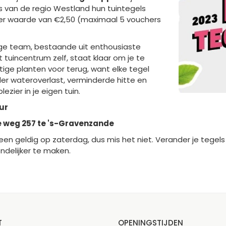
s van de regio Westland hun tuintegels
ter waarde van €2,50 (maximaal 5 vouchers
ige team, bestaande uit enthousiaste
uincentrum zelf, staat klaar om je te
chtige planten voor terug, want elke tegel
er wateroverlast, verminderde hitte en
zier in je eigen tuin.
uur
e weg 257 te 's-Gravenzande
alleen geldig op zaterdag, dus mis het niet. Verander je teg
endelijker te maken.
T
OPENINGSTIJDEN