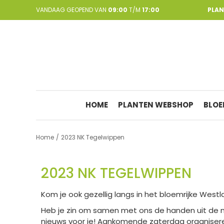
Ga
VANDAAG GEOPEND VAN
09:00
T/M
17:00
PLA
naar
content
HOME
PLANTEN WEBSHOP
BLOE
Home
2023 NK Tegelwippen
2023 NK TEGELWIPPEN
Kom je ook gezellig langs in het bloemrijke West
Heb je zin om samen met ons de handen uit de
nieuws voor je! Aankomende zaterdag organisere