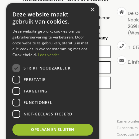
×
De C
Deze website maakt
Wilt u op de hoogte blijven van onze scherpe
Naal
gebruik van cookies.
aanbiedingen en maximaal 1 keer per
2691
maand een nieuwsbrief ontvangen? Vul
Deze website gebruikt cookies om uw
(Wes
hieronder uw gegevens in. Wij slaan uw
gebruikerservaring te verbeteren. Door
privacy
gegevens secuur op conform onze
onze website te gebruiken, stemt u in met
policy
.
01
T.
alle cookies in overeenstemming met ons
Cookiebeleid.
Lees verder
in
E.
STRIKT NOODZAKELIJK
PRESTATIE
TARGETING
FUNCTIONEEL
NIET-GECLASSIFICEERD
Tuincentrum Den Haag
Kamerplante
Tuincentrum ’s-Gravenzande
Tuincentrum 
OPSLAAN EN SLUITEN
Tuincentrum Westland
Cadeauwinke