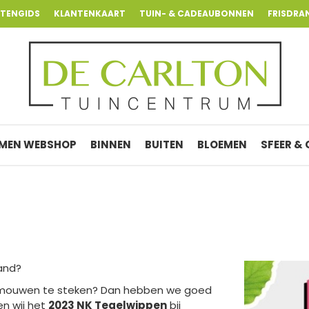
NTENGIDS
KLANTENKAART
TUIN- & CADEAUBONNEN
FRISDRA
MEN WEBSHOP
BINNEN
BUITEN
BLOEMEN
SFEER &
land?
 mouwen te steken? Dan hebben we goed
n wij het
2023 NK Tegelwippen
bij