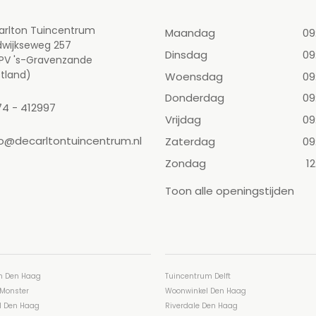
arlton Tuincentrum
Maandag
09
dwijkseweg 257
Dinsdag
09
 PV 's-Gravenzande
tland)
Woensdag
09
Donderdag
09
74 - 412997
Vrijdag
09
fo@decarltontuincentrum.nl
Zaterdag
09
Zondag
12
Toon alle openingstijden
n Den Haag
Tuincentrum Delft
Monster
Woonwinkel Den Haag
l Den Haag
Riverdale Den Haag