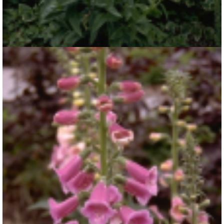
Geel vingerhoedskruid
Digitalis grandiflora