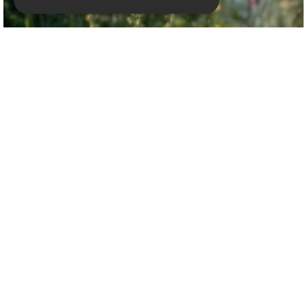
Vingerhoedskruid
Digitalis 'Helen'