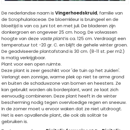
De nederlandse naam is
Vingerhoedskruid
, familie van
de Scrophulariaceae. De bloemkleur is bruingeel en de
bloeitijd is van ca. juni tot en met juli. De bladeren zijn
donkergroen en ongeveer 25 cm. hoog. De volwassen
hoogte van deze
vaste plant
is ca. 125 cm. Verdraagt een
temperatuur tot -20 gr. C. en blijft de gehele winter groen.
De geadviseerde plantafstand is 30 cm. (8-11 st. per m2.)
Is matig verkrijgbaar.
Plant voor een open ruimte.
Deze plant is zeer geschikt voor 'de tuin op het zuiden'.
Verlangt een zonnige, warme plek op niet te arme grond
en buiten de schaduwzone van bomen en heesters. Ze
kan gebruikt worden als borderplant, want ze laat zich
eenvoudig combineren. Deze plant heeft in de winter
bescherming nodig tegen overvloedige regen en sneeuw.
In de zomer moet u ervoor waken dat ze niet uitdroogt.
Het is een opvallende plant, die ook als solitair te
gebruiken is.