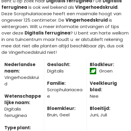
Bent u op zoek naar
Digitalis ferruginea
? De
Digitalis
ferruginea
is ook wel bekend als
Vingerhoedskruid
.
Deze Scrophulariaceae heeft een maximale hoogt van
ongeveer 125 centimeter. De
Vingerhoedskruid
is
wintergroen. Wilt u meer informatie ontvangen of tips
over deze
Digitalis ferruginea
? U bent van harte welkom
in ons tuincentrum maar houdt u er alstublieft rekening
mee dat niet alle planten altijd beschikbaar zijn, dus ook
de Vingerhoedskruid niet!
Nederlandse
Geslacht:
Bladkleur:
naam:
Digitalis
Groen
Vingerhoedskrui
Familie:
Veelkleurig
d
Scrophulariacea
blad:
Wetenschappe
e
Nee
lijke naam:
Bloemkleur:
Bloeitijd:
Digitalis
Bruin, Geel
Juni, Juli
ferruginea
Type plant: