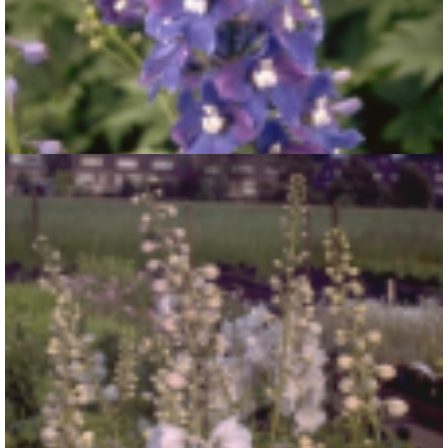
Ridderspoor
Delphinium 'Schildknappe'