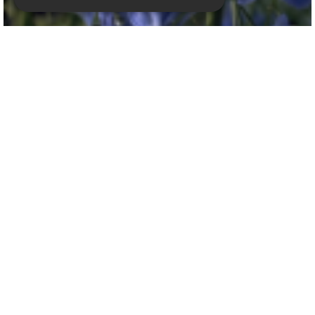
Ridderspoor
Delphinium 'Blue Jay'