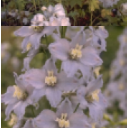
Ridderspoor
Delphinium 'Galahad'