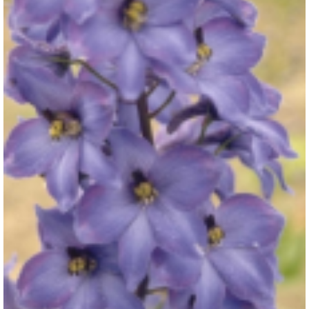
Ridderspoor
Delphinium 'Finsteraarhorn'