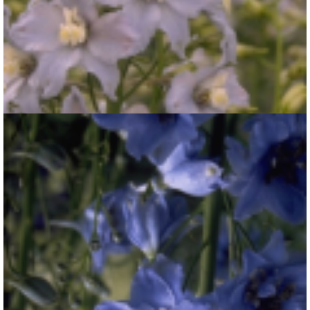
Ridderspoor
Delphinium 'Gletscherwasser'