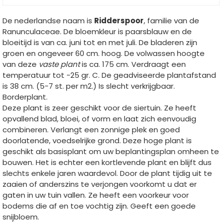
De nederlandse naam is
Ridderspoor
, familie van de
Ranunculaceae. De bloemkleur is paarsblauw en de
bloeitijd is van ca. juni tot en met juli. De bladeren zijn
groen en ongeveer 60 cm. hoog. De volwassen hoogte
van deze
vaste plant
is ca. 175 cm. Verdraagt een
temperatuur tot -25 gr. C. De geadviseerde plantafstand
is 38 cm. (5-7 st. per m2.) Is slecht verkrijgbaar.
Borderplant.
Deze plant is zeer geschikt voor de siertuin. Ze heeft
opvallend blad, bloei, of vorm en laat zich eenvoudig
combineren. Verlangt een zonnige plek en goed
doorlatende, voedselrijke grond. Deze hoge plant is
geschikt als basisplant om uw beplantingsplan omheen te
bouwen. Het is echter een kortlevende plant en blijft dus
slechts enkele jaren waardevol. Door de plant tijdig uit te
zaaien of anderszins te verjongen voorkomt u dat er
gaten in uw tuin vallen. Ze heeft een voorkeur voor
bodems die af en toe vochtig zijn. Geeft een goede
snijbloem.