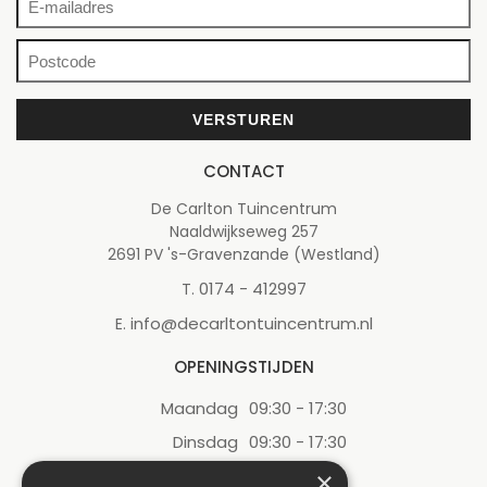
CONTACT
De Carlton Tuincentrum
Naaldwijkseweg 257
2691 PV 's-Gravenzande (Westland)
0174 - 412997
T.
info@decarltontuincentrum.nl
E.
OPENINGSTIJDEN
Maandag
09:30 - 17:30
Dinsdag
09:30 - 17:30
Woensdag
09:30 - 17:30
×