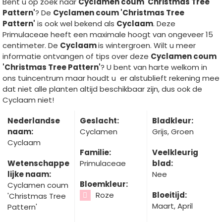
Bent u op zoek naar
Cyclamen coum 'Christmas Tree
Pattern'
? De
Cyclamen coum 'Christmas Tree
Pattern'
is ook wel bekend als
Cyclaam
. Deze
Primulaceae heeft een maximale hoogt van ongeveer 15
centimeter. De
Cyclaam
is wintergroen. Wilt u meer
informatie ontvangen of tips over deze
Cyclamen coum
'Christmas Tree Pattern'
? U bent van harte welkom in
ons tuincentrum maar houdt u er alstublieft rekening mee
dat niet alle planten altijd beschikbaar zijn, dus ook de
Cyclaam niet!
Nederlandse
Geslacht:
Bladkleur:
naam:
Cyclamen
Grijs, Groen
Cyclaam
Familie:
Veelkleurig
Wetenschappe
Primulaceae
blad:
lijke naam:
Nee
Bloemkleur:
Cyclamen coum
Roze
Bloeitijd:
'Christmas Tree
Maart, April
Pattern'