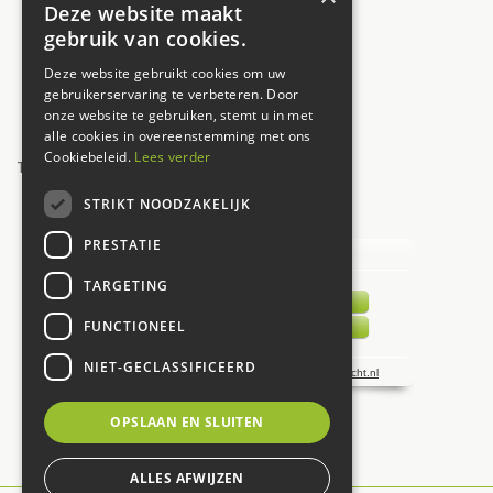
Deze website maakt
Donderdag
09:30 - 17:30
gebruik van cookies.
Vrijdag
09:30 - 17:30
Deze website gebruikt cookies om uw
Zaterdag
09:00 - 17:00
gebruikerservaring te verbeteren. Door
onze website te gebruiken, stemt u in met
Zondag
12:00 - 17:00
alle cookies in overeenstemming met ons
Cookiebeleid.
Lees verder
Toon alle openingstijden
STRIKT NOODZAKELIJK
UW MENING TELT!
PRESTATIE
TARGETING
FUNCTIONEEL
NIET-GECLASSIFICEERD
OPSLAAN EN SLUITEN
ALLES AFWIJZEN