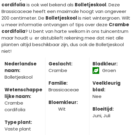
cordifolia
is ook wel bekend als
Bolletjeskool
. Deze
Brassicaceae heeft een maximale hoogt van ongeveer
200 centimeter. De
Bolletjeskool
is niet wintergroen. Wilt
u meer informatie ontvangen of tips over deze
Crambe
cordifolia
? U bent van harte welkom in ons tuincentrum
maar houdt u er alstublieft rekening mee dat niet alle
planten altijd beschikbaar zijn, dus ook de Bolletjeskool
niet!
Nederlandse
Geslacht:
Bladkleur:
naam:
Crambe
Groen
Bolletjeskool
Familie:
Veelkleurig
Wetenschappe
Brassicaceae
blad:
lijke naam:
Nee
Bloemkleur:
Crambe
Wit
Bloeitijd:
cordifolia
Juni, Juli
Type plant:
Vaste plant