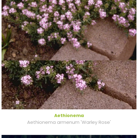
Aethionema
Aethionema armenum 'Warley Rose'