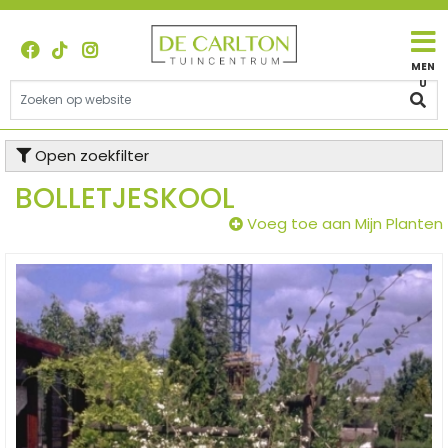
G
a
n
a
a
r
c
Open zoekfilter
o
n
BOLLETJESKOOL
t
Voeg toe aan Mijn Planten
e
n
t