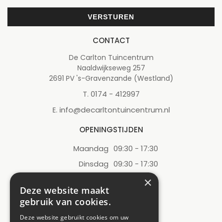
CONTACT
De Carlton Tuincentrum
Naaldwijkseweg 257
2691 PV 's-Gravenzande (Westland)
0174 - 412997
T.
info@decarltontuincentrum.nl
E.
OPENINGSTIJDEN
Maandag
09:30 - 17:30
Dinsdag
09:30 - 17:30
Woensdag
09:30 - 17:30
×
Deze website maakt
Donderdag
09:30 - 17:30
gebruik van cookies.
Vrijdag
09:30 - 17:30
Deze website gebruikt cookies om uw