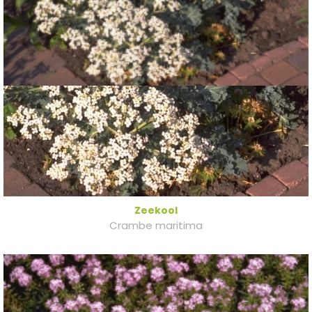
Zeekool
Crambe maritima