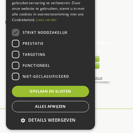
Zaterdag
09:00 - 17:00
gebruikerservaring te verbeteren. Door
onze website te gebruiken, stemt u in met
Zondag
12:00 - 17:00
alle cookies in overeenstemming met ons
Cookiebeleid.
Lees verder
Toon alle openingstijden
STRIKT NOODZAKELIJK
UW MENING TELT!
PRESTATIE
TARGETING
FUNCTIONEEL
NIET-GECLASSIFICEERD
OPSLAAN EN SLUITEN
ALLES AFWIJZEN
© De Carlton
DETAILS WEERGEVEN
Green Solutions
Tuincentrum Overzicht