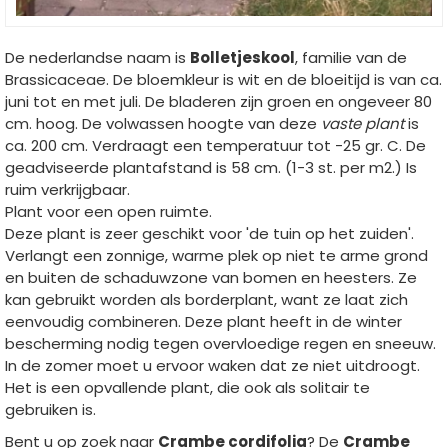
De nederlandse naam is
Bolletjeskool
, familie van de
Brassicaceae. De bloemkleur is wit en de bloeitijd is van ca.
juni tot en met juli. De bladeren zijn groen en ongeveer 80
cm. hoog. De volwassen hoogte van deze
vaste plant
is
ca. 200 cm. Verdraagt een temperatuur tot -25 gr. C. De
geadviseerde plantafstand is 58 cm. (1-3 st. per m2.) Is
ruim verkrijgbaar.
Plant voor een open ruimte.
Deze plant is zeer geschikt voor 'de tuin op het zuiden'.
Verlangt een zonnige, warme plek op niet te arme grond
en buiten de schaduwzone van bomen en heesters. Ze
kan gebruikt worden als borderplant, want ze laat zich
eenvoudig combineren. Deze plant heeft in de winter
bescherming nodig tegen overvloedige regen en sneeuw.
In de zomer moet u ervoor waken dat ze niet uitdroogt.
Het is een opvallende plant, die ook als solitair te
gebruiken is.
Bent u op zoek naar
Crambe cordifolia
? De
Crambe