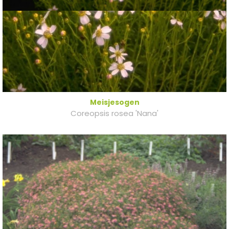
Meisjesogen
Coreopsis rosea 'Nana'