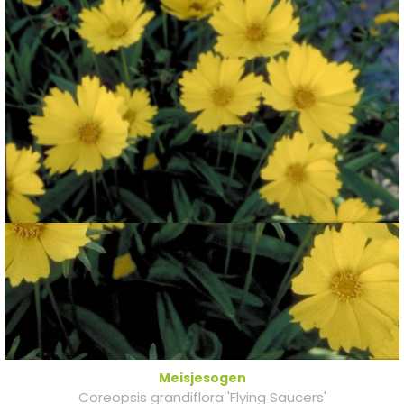
Meisjesogen
Coreopsis grandiflora 'Flying Saucers'