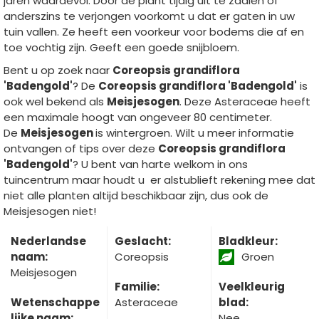
jaren waardevol. Door de plant tijdig uit te zaaien of
anderszins te verjongen voorkomt u dat er gaten in uw
tuin vallen. Ze heeft een voorkeur voor bodems die af en
toe vochtig zijn. Geeft een goede snijbloem.
Bent u op zoek naar
Coreopsis grandiflora
'Badengold'
? De
Coreopsis grandiflora 'Badengold'
is
ook wel bekend als
Meisjesogen
. Deze Asteraceae heeft
een maximale hoogt van ongeveer 80 centimeter.
De
Meisjesogen
is wintergroen. Wilt u meer informatie
ontvangen of tips over deze
Coreopsis grandiflora
'Badengold'
? U bent van harte welkom in ons
tuincentrum maar houdt u er alstublieft rekening mee dat
niet alle planten altijd beschikbaar zijn, dus ook de
Meisjesogen niet!
Nederlandse
Geslacht:
Bladkleur:
naam:
Coreopsis
Groen
Meisjesogen
Familie:
Veelkleurig
Wetenschappe
Asteraceae
blad:
lijke naam:
Nee