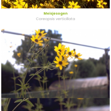
Meisjesogen
Coreopsis verticillata