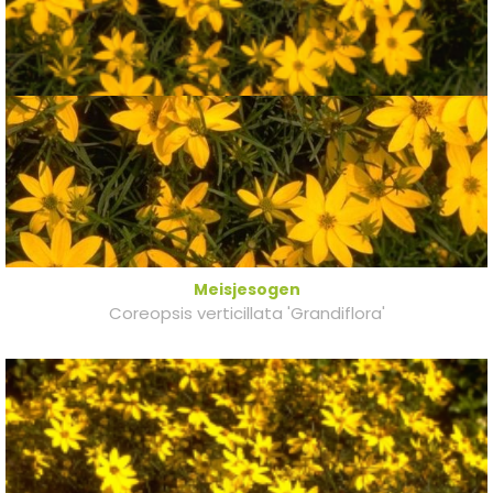
Meisjesogen
Coreopsis verticillata 'Grandiflora'