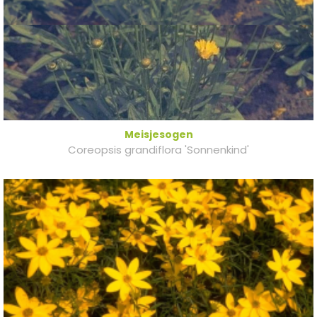
Meisjesogen
Coreopsis grandiflora 'Sonnenkind'