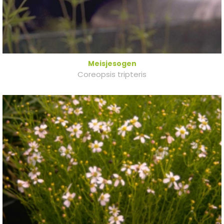
Meisjesogen
Coreopsis tripteris