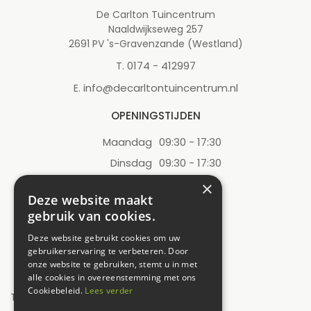
De Carlton Tuincentrum
Naaldwijkseweg 257
2691 PV 's-Gravenzande (Westland)
0174 - 412997
T.
info@decarltontuincentrum.nl
E.
OPENINGSTIJDEN
Maandag
09:30 - 17:30
Dinsdag
09:30 - 17:30
Woensdag
09:30 - 17:30
×
Deze website maakt
Donderdag
09:30 - 17:30
gebruik van cookies.
Vrijdag
09:30 - 17:30
Deze website gebruikt cookies om uw
Zaterdag
09:00 - 17:00
gebruikerservaring te verbeteren. Door
onze website te gebruiken, stemt u in met
Zondag
12:00 - 17:00
alle cookies in overeenstemming met ons
Cookiebeleid.
Lees verder
Toon alle openingstijden