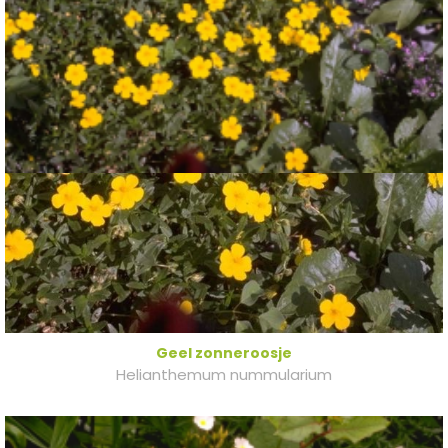
Geel zonneroosje
Helianthemum nummularium