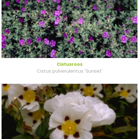
Cistusroos
Cistus pulverulentus 'Sunset'