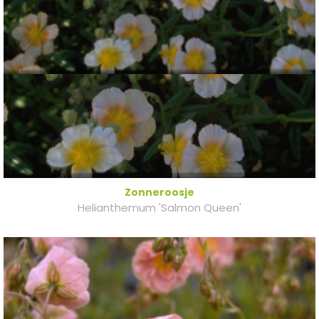
Zonneroosje
Helianthemum 'Salmon Queen'