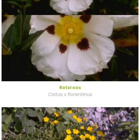
Rotsroos
Cistus x florentinus