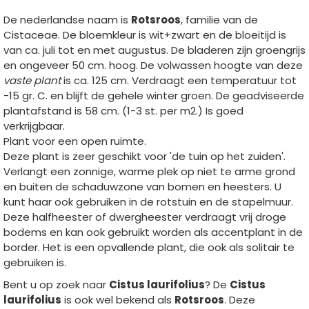
De nederlandse naam is
Rotsroos
, familie van de
Cistaceae. De bloemkleur is wit+zwart en de bloeitijd is
van ca. juli tot en met augustus. De bladeren zijn groengrijs
en ongeveer 50 cm. hoog. De volwassen hoogte van deze
vaste plant
is ca. 125 cm. Verdraagt een temperatuur tot
-15 gr. C. en blijft de gehele winter groen. De geadviseerde
plantafstand is 58 cm. (1-3 st. per m2.) Is goed
verkrijgbaar.
Plant voor een open ruimte.
Deze plant is zeer geschikt voor 'de tuin op het zuiden'.
Verlangt een zonnige, warme plek op niet te arme grond
en buiten de schaduwzone van bomen en heesters. U
kunt haar ook gebruiken in de rotstuin en de stapelmuur.
Deze halfheester of dwergheester verdraagt vrij droge
bodems en kan ook gebruikt worden als accentplant in de
border. Het is een opvallende plant, die ook als solitair te
gebruiken is.
Bent u op zoek naar
Cistus laurifolius
? De
Cistus
laurifolius
is ook wel bekend als
Rotsroos
. Deze