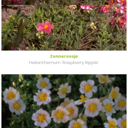
Zonneroosje
Helianthemum 'Raspberry Ripple'