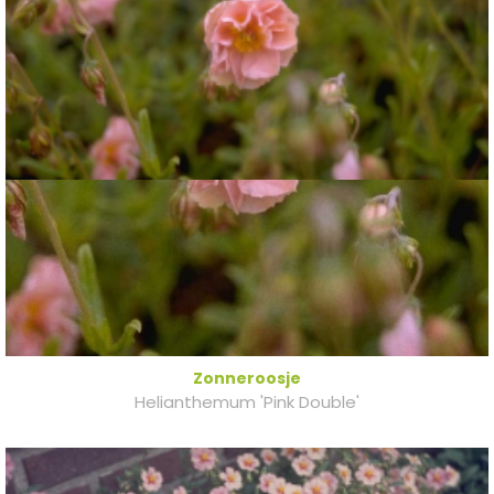
Zonneroosje
Helianthemum 'Pink Double'