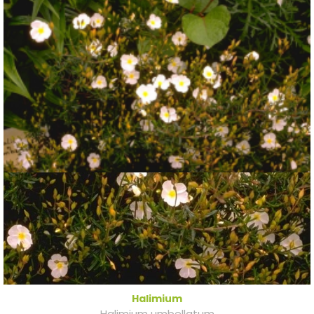
Halimium
Halimium umbellatum