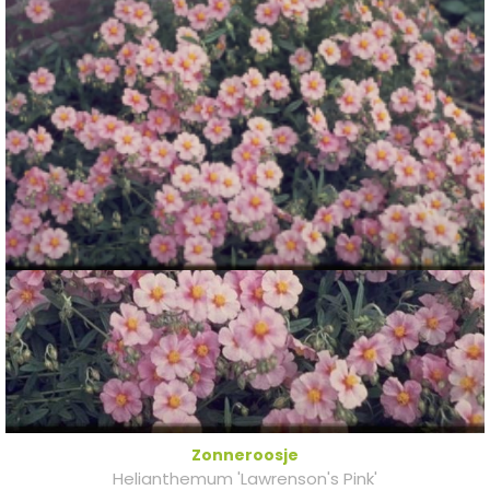
Zonneroosje
Helianthemum 'Lawrenson's Pink'