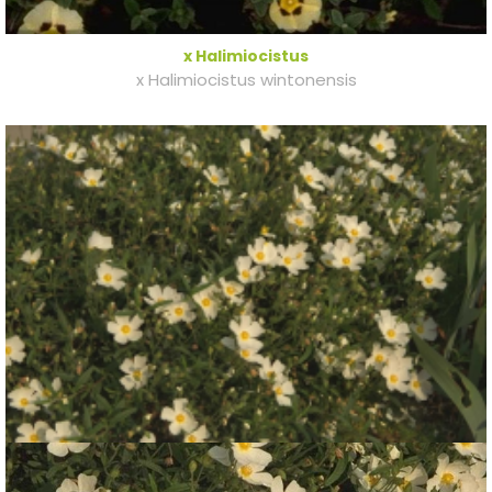
x Halimiocistus
x Halimiocistus wintonensis