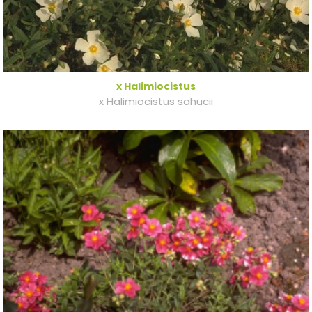
x Halimiocistus
x Halimiocistus sahucii