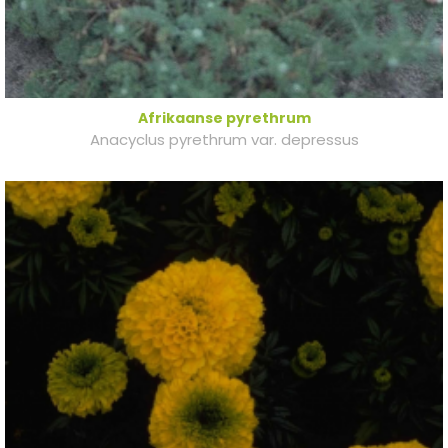
Afrikaanse pyrethrum
Anacyclus pyrethrum var. depressus