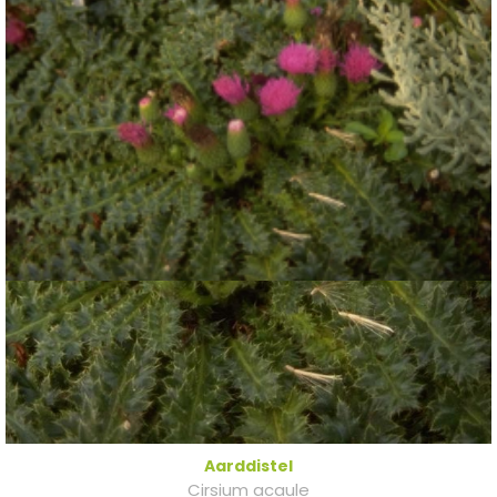
Aarddistel
Cirsium acaule