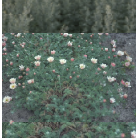
Absintalsem
Artemisia absinthium