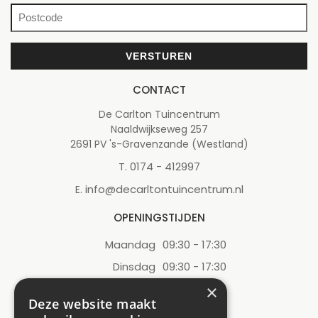
CONTACT
De Carlton Tuincentrum
Naaldwijkseweg 257
2691 PV 's-Gravenzande (Westland)
0174 - 412997
T.
info@decarltontuincentrum.nl
E.
OPENINGSTIJDEN
Maandag
09:30 - 17:30
Dinsdag
09:30 - 17:30
Woensdag
09:30 - 17:30
×
Deze website maakt
Donderdag
09:30 - 17:30