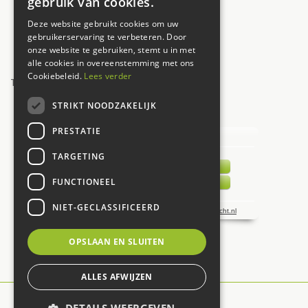
gebruik van cookies.
Vrijdag
09:30 - 17:30
Deze website gebruikt cookies om uw
Zaterdag
09:00 - 17:00
gebruikerservaring te verbeteren. Door
onze website te gebruiken, stemt u in met
Zondag
12:00 - 17:00
alle cookies in overeenstemming met ons
Cookiebeleid.
Lees verder
Toon alle openingstijden
STRIKT NOODZAKELIJK
UW MENING TELT!
PRESTATIE
TARGETING
FUNCTIONEEL
NIET-GECLASSIFICEERD
OPSLAAN EN SLUITEN
ALLES AFWIJZEN
© De Carlton