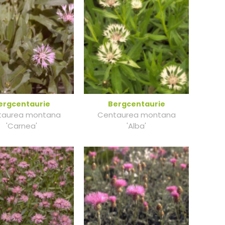
ergcentaurie
Bergcentaurie
taurea montana
Centaurea montana
'Carnea'
'Alba'