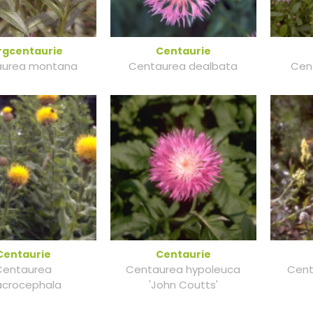
rgcentaurie
Centaurie
aurea montana
Centaurea dealbata
Cent
Centaurie
Centaurie
Centaurea
Centaurea hypoleuca
Cent
crocephala
'John Coutts'