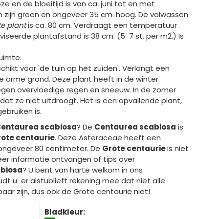
ze en de bloeitijd is van ca. juni tot en met
n zijn groen en ongeveer 35 cm. hoog. De volwassen
te plant
is ca. 80 cm. Verdraagt een temperatuur
viseerde plantafstand is 38 cm. (5-7 st. per m2.) Is
uimte.
chikt voor 'de tuin op het zuiden'. Verlangt een
te arme grond. Deze plant heeft in de winter
gen overvloedige regen en sneeuw. In de zomer
at ze niet uitdroogt. Het is een opvallende plant,
gebruiken is.
entaurea scabiosa
? De
Centaurea scabiosa
is
ote centaurie
. Deze Asteraceae heeft een
ongeveer 80 centimeter. De
Grote centaurie
is niet
eer informatie ontvangen of tips over
biosa
? U bent van harte welkom in ons
t u er alstublieft rekening mee dat niet alle
baar zijn, dus ook de Grote centaurie niet!
Bladkleur: