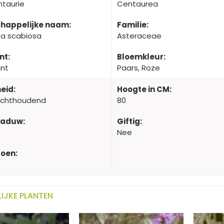
ntaurie
Centaurea
happelijke naam:
Familie:
a scabiosa
Asteraceae
nt:
Bloemkleur:
ant
Paars, Roze
eid:
Hoogte in CM:
ochthoudend
80
haduw:
Giftig:
Nee
oen:
IJKE PLANTEN