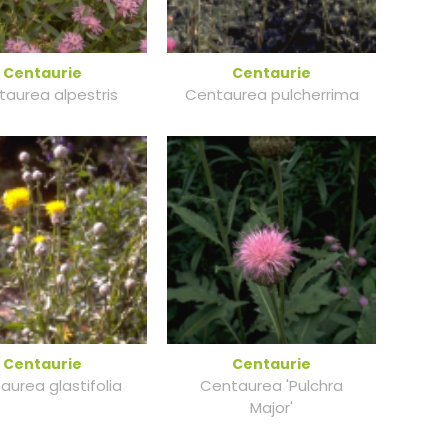
Centaurie
Centaurie
aurea alpestris
Centaurea pulcherrima
Centaurie
Centaurie
aurea glastifolia
Centaurea 'Pulchra
Major'