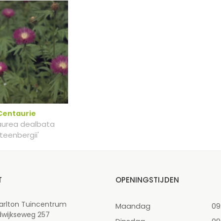
Centaurie
urea dealbata
Steenbergii'
T
OPENINGSTIJDEN
arlton Tuincentrum
Maandag
09
dwijkseweg 257