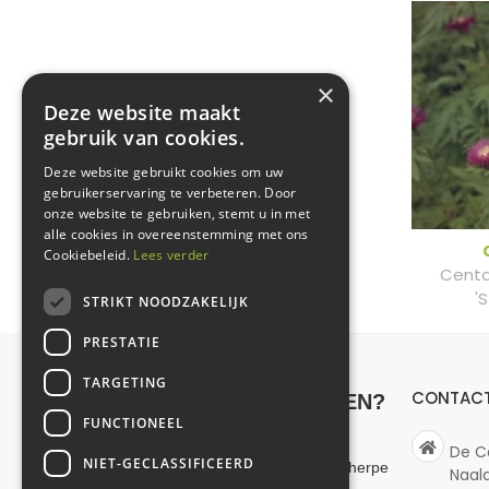
×
Deze website maakt
gebruik van cookies.
Deze website gebruikt cookies om uw
gebruikerservaring te verbeteren. Door
onze website te gebruiken, stemt u in met
alle cookies in overeenstemming met ons
Cookiebeleid.
Lees verder
Centa
'
STRIKT NOODZAKELIJK
PRESTATIE
TARGETING
CONTAC
NIEUWSBRIEF ONTVANGEN?
FUNCTIONEEL
De C
NIET-GECLASSIFICEERD
Wilt u op de hoogte blijven van onze scherpe
Naal
aanbiedingen en maximaal 1 keer per