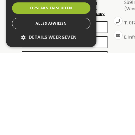
2691
maand een nieuwsbrief ontvangen? Vul
OPSLAAN EN SLUITEN
(Wes
hieronder uw gegevens in. Wij slaan uw
privacy
gegevens secuur op conform onze
policy
.
01
T.
ALLES AFWIJZEN
in
DETAILS WEERGEVEN
E.
Tuincentrum Den Haag
Kamerplante
Tuincentrum ’s-Gravenzande
Tuincentrum 
Tuincentrum Westland
Cadeauwinke
Planten Den Haag
Tuincentrum 
Tuinmeubels