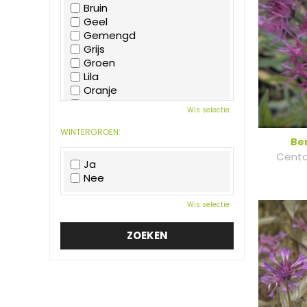
Bruin
Geel
Gemengd
Grijs
Groen
Lila
Oranje
Paars
Wis selectie
Rood
Roze
WINTERGROEN:
Be
Wit
Cent
Zwart
Ja
Nee
Wis selectie