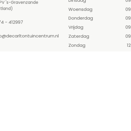
Dinsdag
09
 PV 's-Gravenzande
tland)
Woensdag
09
Donderdag
09
74 - 412997
Vrijdag
09
fo@decarltontuincentrum.nl
Zaterdag
09
Zondag
12
Toon alle openingstijden
n Den Haag
Tuincentrum Delft
Monster
Woonwinkel Den Haag
l Den Haag
Riverdale Den Haag
Vlaardingen
Zusss verkooppunt
 Den Haag
Dierenwinkel Den Haag