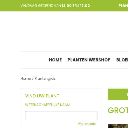
Ga
VANDAAG GEOPEND VAN
12:00
T/M
17:00
PLA
naar
content
HOME
PLANTEN WEBSHOP
BLOE
Home
Plantengids
VIND UW PLANT
WETENSCHAPPELIJKE NAAM:
GROT
Wis selectie