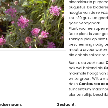
bloemkleur is purperro
augustus. De bladere
hoogte van deze
vas
tot -30 gr. C. De gead
goed verkrijgbaar.
Plant voor een open r
Deze plant is zeer ges
zonnige plek op niet 
bescherming nodig te
moet u ervoor waken d
die ook als solitair te 
Bent u op zoek naar
C
ook wel bekend als
Gr
maximale hoogt van 
wintergroen. Wilt u m
deze
Centaurea sca
tuincentrum maar houd
planten altijd beschik
ndse naam:
Geslacht: