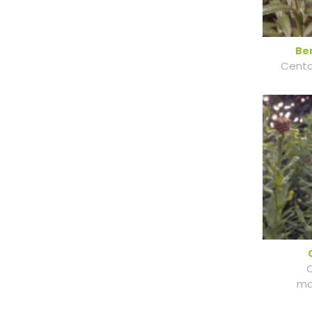
Be
Cent
ma