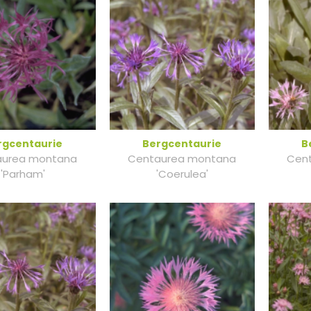
rgcentaurie
Bergcentaurie
B
aurea montana
Centaurea montana
Cen
'Parham'
'Coerulea'