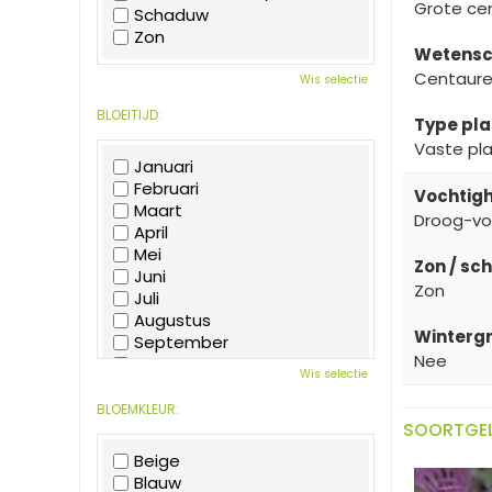
Grote ce
Schaduw
Zon
Wetensc
Centaure
Wis selectie
BLOEITIJD:
Type pla
Vaste pl
Januari
Februari
Vochtigh
Maart
Droog-v
April
Mei
Zon / sc
Juni
Zon
Juli
Augustus
Wintergr
September
Nee
Oktober
Wis selectie
November
December
BLOEMKLEUR:
SOORTGEL
Beige
Blauw