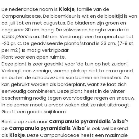
De nederlandse naam is
Klokje
, familie van de
Campanulaceae. De bloemkleur is wit en de bloeitijd is van
ca. juli tot en met augustus. De bladeren zijn groen en
ongeveer 30 cm. hoog. De volwassen hoogte van deze
vaste plant
is ca. 150 cm. Verdraagt een temperatuur tot
-20 gr. C. De geadviseerde plantafstand is 33 cm. (7-9 st.
per m2.) Is matig verkrijgbaar.
Plant voor een open ruimte.
Deze plant is zeer geschikt voor 'de tuin op het zuiden'.
Verlangt een zonnige, warme plek op niet te arme grond
en buiten de schaduwzone van bomen en heesters. Ze
kan gebruikt worden als borderplant, want ze laat zich
eenvoudig combineren. Deze plant heeft in de winter
bescherming nodig tegen overvloedige regen en sneeuw.
In de zomer moet u ervoor waken dat ze niet uitdroogt.
Geeft een goede snijbloem.
Bent u op zoek naar
Campanula pyramidalis 'Alba'
?
De
Campanula pyramidalis 'Alba'
is ook wel bekend
als
Klokje
. Deze Campanulaceae heeft een maximale