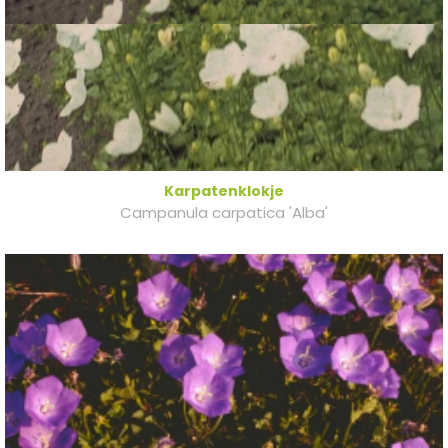
Karpatenklokje
Campanula carpatica 'Alba'