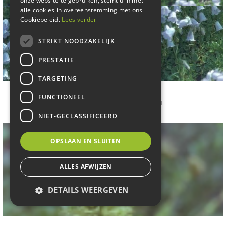
onze website te gebruiken, stemt u in met
alle cookies in overeenstemming met ons
Cookiebeleid.
Lees verder
STRIKT NOODZAKELIJK
PRESTATIE
TARGETING
Klokje
FUNCTIONEEL
Campanula cochleariifolia
NIET-GECLASSIFICEERD
OPSLAAN EN SLUITEN
ALLES AFWIJZEN
DETAILS WEERGEVEN