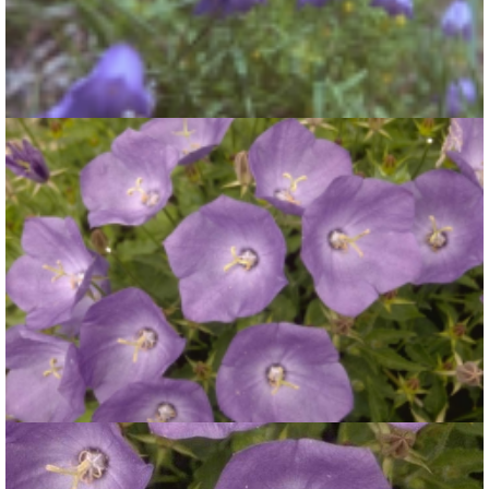
Grasklokje
Campanula rotundifolia