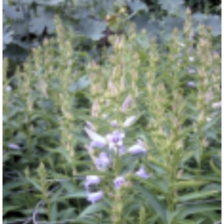
Breedbladig klokje
Campanula latifolia 'Gloaming'