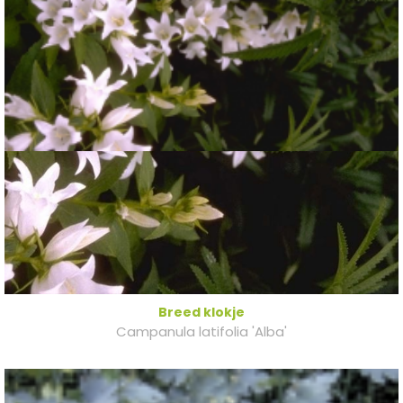
Breed klokje
Campanula latifolia 'Alba'