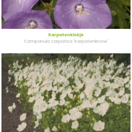
Karpatenklokje
Campanula carpatica 'Karpatenkrone'