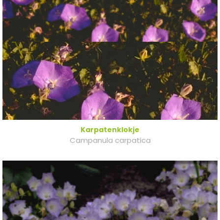
Karpatenklokje
Campanula carpatica