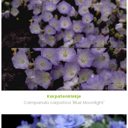
Karpatenklokje
Campanula carpatica 'Blue Moonlight'