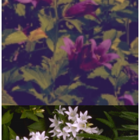
Breed klokje
Campanula latifolia var. macrantha