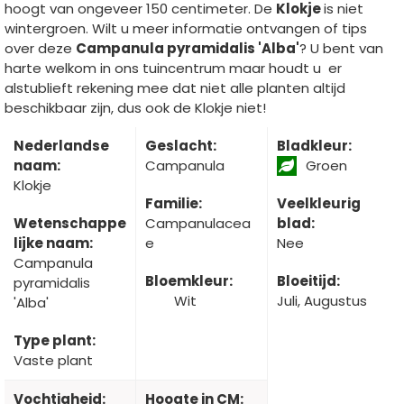
hoogt van ongeveer 150 centimeter. De
Klokje
is niet
wintergroen. Wilt u meer informatie ontvangen of tips
over deze
Campanula pyramidalis 'Alba'
? U bent van
harte welkom in ons tuincentrum maar houdt u er
alstublieft rekening mee dat niet alle planten altijd
beschikbaar zijn, dus ook de Klokje niet!
Nederlandse
Geslacht:
Bladkleur:
naam:
Campanula
Groen
Klokje
Familie:
Veelkleurig
Wetenschappe
Campanulacea
blad:
lijke naam:
e
Nee
Campanula
Bloemkleur:
Bloeitijd:
pyramidalis
Wit
Juli, Augustus
'Alba'
Type plant:
Vaste plant
Vochtigheid:
Hoogte in CM: