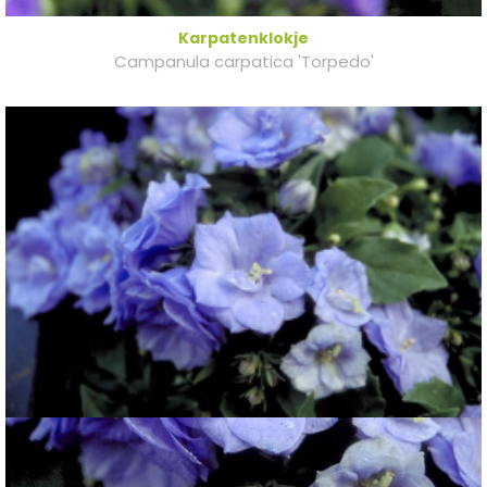
Karpatenklokje
Campanula carpatica 'Torpedo'