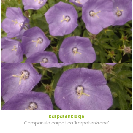
Karpatenklokje
Campanula carpatica 'Karpatenkrone'