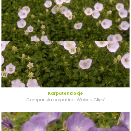
Karpatenklokje
Campanula carpatica 'Weisse Clips'