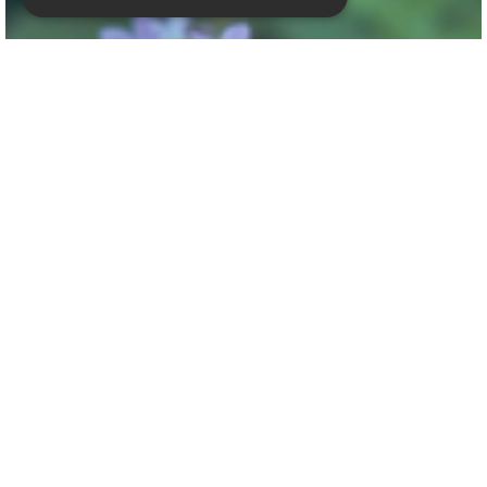
Klokje
Campanula lactiflora