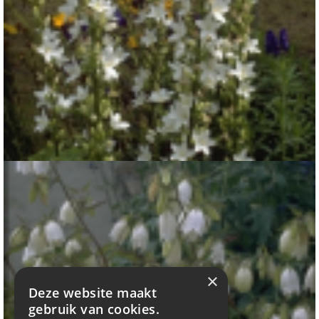
Klokje
Campanula pyramidalis 'Alba'
×
Deze website maakt
gebruik van cookies.