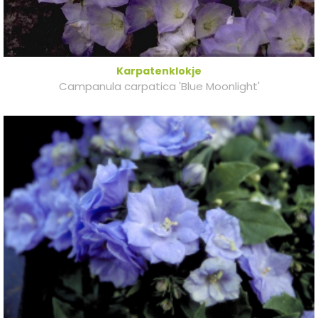
Karpatenklokje
Campanula carpatica 'Blue Moonlight'