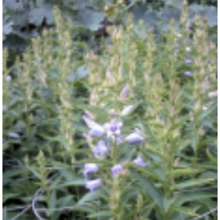
Breedbladig klokje
Campanula latifolia 'Gloaming'