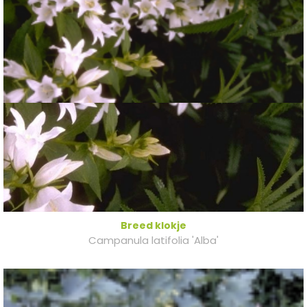
Breed klokje
Campanula latifolia 'Alba'