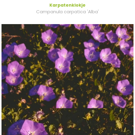
Karpatenklokje
Campanula carpatica 'Alba'