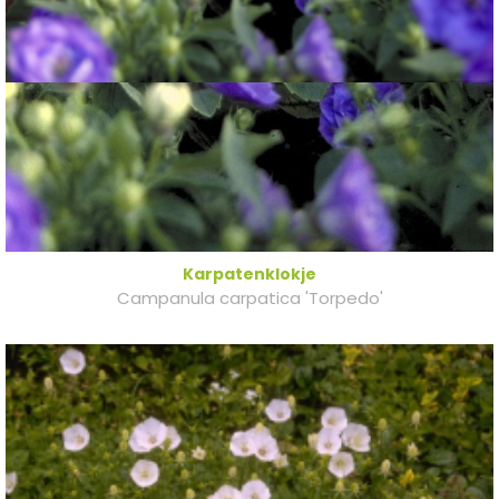
Karpatenklokje
Campanula carpatica 'Torpedo'