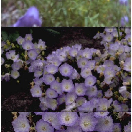
Grasklokje
Campanula rotundifolia