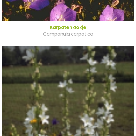
Karpatenklokje
Campanula carpatica