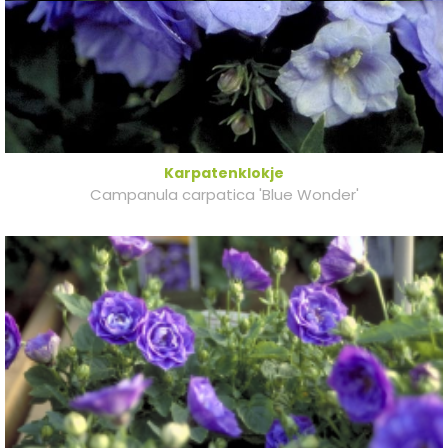
Karpatenklokje
Campanula carpatica 'Blue Wonder'