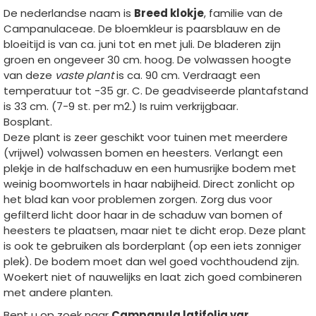
De nederlandse naam is
Breed klokje
, familie van de
Campanulaceae. De bloemkleur is paarsblauw en de
bloeitijd is van ca. juni tot en met juli. De bladeren zijn
groen en ongeveer 30 cm. hoog. De volwassen hoogte
van deze
vaste plant
is ca. 90 cm. Verdraagt een
temperatuur tot -35 gr. C. De geadviseerde plantafstand
is 33 cm. (7-9 st. per m2.) Is ruim verkrijgbaar.
Bosplant.
Deze plant is zeer geschikt voor tuinen met meerdere
(vrijwel) volwassen bomen en heesters. Verlangt een
plekje in de halfschaduw en een humusrijke bodem met
weinig boomwortels in haar nabijheid. Direct zonlicht op
het blad kan voor problemen zorgen. Zorg dus voor
gefilterd licht door haar in de schaduw van bomen of
heesters te plaatsen, maar niet te dicht erop. Deze plant
is ook te gebruiken als borderplant (op een iets zonniger
plek). De bodem moet dan wel goed vochthoudend zijn.
Woekert niet of nauwelijks en laat zich goed combineren
met andere planten.
Bent u op zoek naar
Campanula latifolia var.