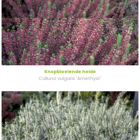
Knopbloeiende heide
Calluna vulgaris 'Amethyst'