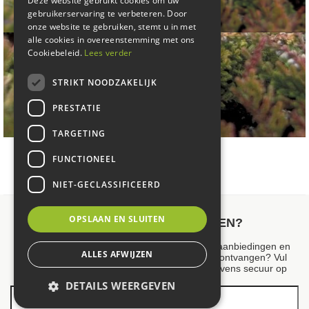
Deze website gebruikt cookies om uw
gebruikerservaring te verbeteren. Door
onze website te gebruiken, stemt u in met
alle cookies in overeenstemming met ons
Cookiebeleid.
Lees verder
STRIKT NOODZAKELIJK
PRESTATIE
TARGETING
Struikhei
FUNCTIONEEL
Calluna vulgaris 'Boskoop'
NIET-GECLASSIFICEERD
OPSLAAN EN SLUITEN
NIEUWSBRIEF ONTVANGEN?
Wilt u op de hoogte blijven van onze scherpe aanbiedingen en
ALLES AFWIJZEN
maximaal 1 keer per maand een nieuwsbrief ontvangen? Vul
hieronder uw gegevens in. Wij slaan uw gegevens secuur op
privacy policy
conform onze
.
DETAILS WEERGEVEN