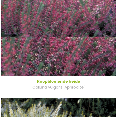
Knopbloeiende heide
Calluna vulgaris 'Aphrodite'