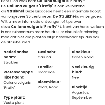
Bent u op zoek naar
Calluna vulgaris 'Firefly'
?
De
Calluna vulgaris 'Firefly'
is ook wel bekend
als
Struikhei
. Deze Ericaceae heeft een maximale hoogt
van ongeveer 35 centimeter. De
Struikhei
is wintergroen.
Wilt u meer informatie ontvangen of tips over
deze
Calluna vulgaris 'Firefly'
? U bent van harte welkom
in ons tuincentrum maar houdt u er alstublieft rekening
mee dat niet alle planten altijd beschikbaar zijn, dus ook
de Struikhei niet!
Nederlandse
Geslacht:
Bladkleur:
naam:
Calluna
Groen, Rood
Struikhei
Familie:
Veelkleurig
Wetenschappe
Ericaceae
blad:
lijke naam:
Nee
Bloemkleur:
Calluna vulgaris
Paars, Rood
Bloeitijd:
'Firefly'
Augustus,
Type plant:
September
Vaste plant