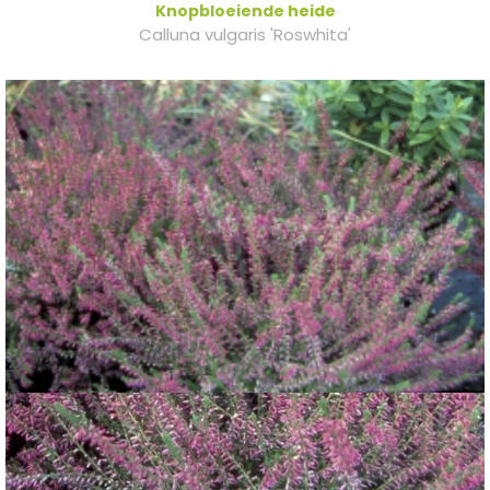
Knopbloeiende heide
Calluna vulgaris 'Roswhita'