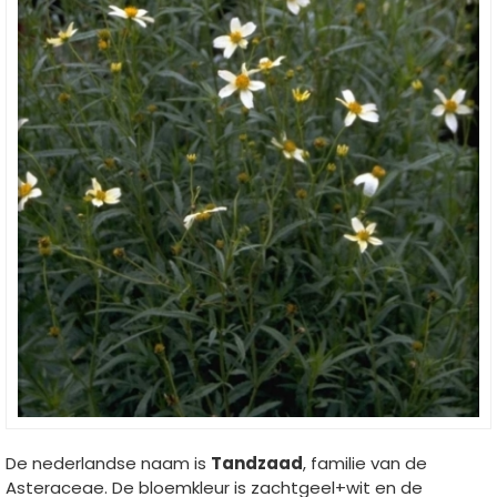
De nederlandse naam is
Tandzaad
, familie van de
Asteraceae. De bloemkleur is zachtgeel+wit en de