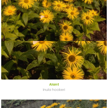
Alant
Inula hookeri