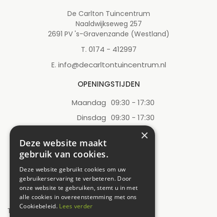
De Carlton Tuincentrum
Naaldwijkseweg 257
2691 PV 's-Gravenzande (Westland)
0174 - 412997
T.
info@decarltontuincentrum.nl
E.
OPENINGSTIJDEN
Maandag
09:30 - 17:30
Dinsdag
09:30 - 17:30
Woensdag
09:30 - 17:30
×
Deze website maakt
Donderdag
09:30 - 17:30
gebruik van cookies.
Vrijdag
09:30 - 17:30
Deze website gebruikt cookies om uw
Zaterdag
09:00 - 17:00
gebruikerservaring te verbeteren. Door
onze website te gebruiken, stemt u in met
Zondag
12:00 - 17:00
alle cookies in overeenstemming met ons
Cookiebeleid.
Lees verder
Toon alle openingstijden