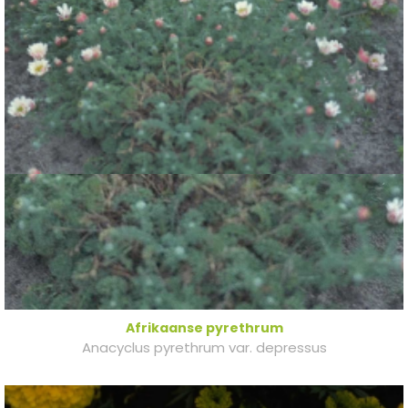
Afrikaanse pyrethrum
Anacyclus pyrethrum var. depressus