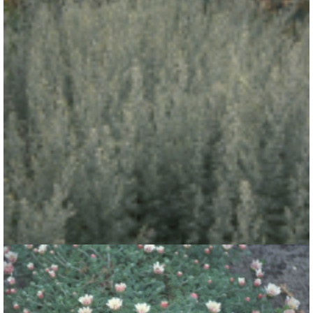
Absintalsem
Artemisia absinthium