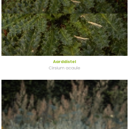
Aarddistel
Cirsium acaule