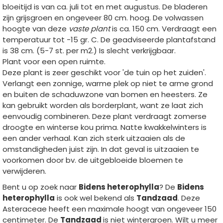
bloeitijd is van ca. juli tot en met augustus. De bladeren
zijn grijsgroen en ongeveer 80 cm. hoog. De volwassen
hoogte van deze
vaste plant
is ca. 150 cm. Verdraagt een
temperatuur tot -15 gr. C. De geadviseerde plantafstand
is 38 cm. (5-7 st. per m2.) Is slecht verkrijgbaar.
Plant voor een open ruimte.
Deze plant is zeer geschikt voor 'de tuin op het zuiden'.
Verlangt een zonnige, warme plek op niet te arme grond
en buiten de schaduwzone van bomen en heesters. Ze
kan gebruikt worden als borderplant, want ze laat zich
eenvoudig combineren. Deze plant verdraagt zomerse
droogte en winterse kou prima. Natte kwakkelwinters is
een ander verhaal. Kan zich sterk uitzaaien als de
omstandigheden juist zijn. In dat geval is uitzaaien te
voorkomen door bv. de uitgebloeide bloemen te
verwijderen.
Bent u op zoek naar
Bidens heterophylla
? De
Bidens
heterophylla
is ook wel bekend als
Tandzaad
. Deze
Asteraceae heeft een maximale hoogt van ongeveer 150
centimeter. De
Tandzaad
is niet wintergroen. Wilt u meer