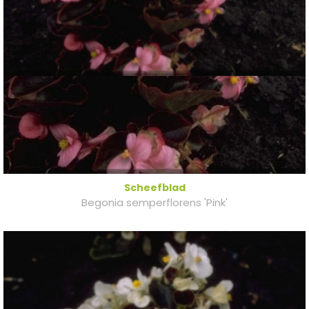
Scheefblad
Begonia semperflorens 'Pink'