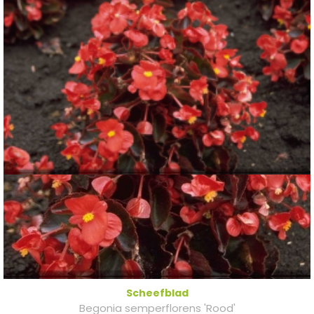
Scheefblad
Begonia semperflorens 'Rood'