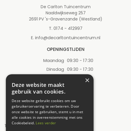
De Carlton Tuincentrum
Naaldwijkseweg 257
2691 PV 's-Gravenzande (Westland)
0174 - 412997
T.
info@decarltontuincentrum.nl
E.
OPENINGSTIJDEN
Maandag
09:30 - 17:30
Dinsdag
09:30 - 17:30
Woensdag
09:30 - 17:30
×
Deze website maakt
Donderdag
09:30 - 17:30
gebruik van cookies.
Vrijdag
09:30 - 17:30
Deze website gebruikt cookies om uw
Zaterdag
09:00 - 17:00
gebruikerservaring te verbeteren. Door
onze website te gebruiken, stemt u in met
Zondag
12:00 - 17:00
alle cookies in overeenstemming met ons
Cookiebeleid.
Lees verder
Toon alle openingstijden