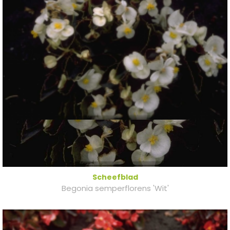
Scheefblad
Begonia semperflorens 'Wit'