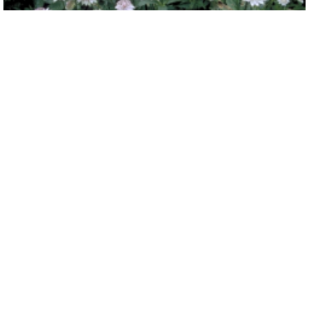
Zeeuws knoopje
Astrantia major 'Buckland'