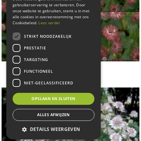
gebruikerservaring te verbeteren. Door
onze website te gebruiken, stemt u in met
alle cookies in overeenstemming met ons
Cookiebeleid.
Lees verder
STRIKT NOODZAKELIJK
PRESTATIE
TARGETING
Zeeuws knoopje
FUNCTIONEEL
Astrantia major 'Rubra'
NIET-GECLASSIFICEERD
OPSLAAN EN SLUITEN
ALLES AFWIJZEN
DETAILS WEERGEVEN