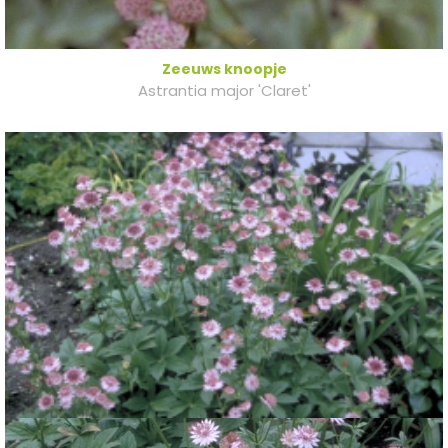
Zeeuws knoopje
Astrantia major 'Claret'