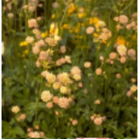
Zeeuws knoopje
Astrantia carniolica