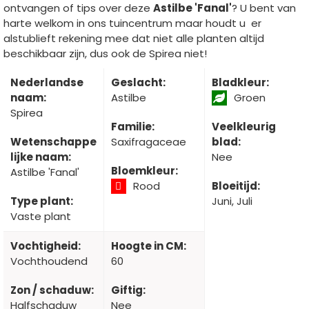
ontvangen of tips over deze
Astilbe 'Fanal'
? U bent van
harte welkom in ons tuincentrum maar houdt u er
alstublieft rekening mee dat niet alle planten altijd
beschikbaar zijn, dus ook de Spirea niet!
Nederlandse
Geslacht:
Bladkleur:
naam:
Astilbe
Groen
Spirea
Familie:
Veelkleurig
Wetenschappe
Saxifragaceae
blad:
lijke naam:
Nee
Bloemkleur:
Astilbe 'Fanal'
Rood
Bloeitijd:
Type plant:
Juni, Juli
Vaste plant
Vochtigheid:
Hoogte in CM:
Vochthoudend
60
Zon / schaduw:
Giftig:
Halfschaduw
Nee