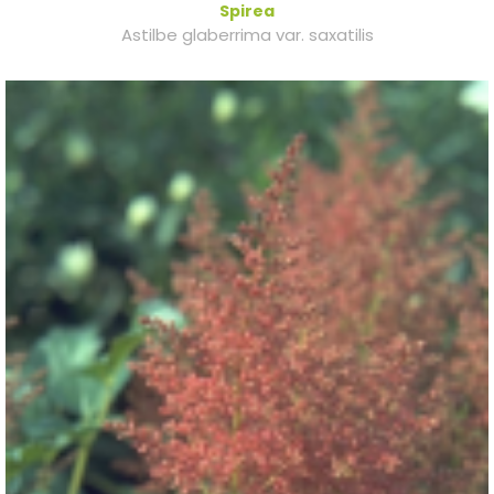
Spirea
Astilbe glaberrima var. saxatilis