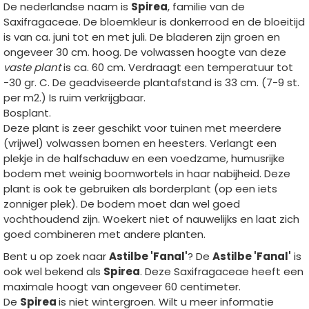
De nederlandse naam is
Spirea
, familie van de
Saxifragaceae. De bloemkleur is donkerrood en de bloeitijd
is van ca. juni tot en met juli. De bladeren zijn groen en
ongeveer 30 cm. hoog. De volwassen hoogte van deze
vaste plant
is ca. 60 cm. Verdraagt een temperatuur tot
-30 gr. C. De geadviseerde plantafstand is 33 cm. (7-9 st.
per m2.) Is ruim verkrijgbaar.
Bosplant.
Deze plant is zeer geschikt voor tuinen met meerdere
(vrijwel) volwassen bomen en heesters. Verlangt een
plekje in de halfschaduw en een voedzame, humusrijke
bodem met weinig boomwortels in haar nabijheid. Deze
plant is ook te gebruiken als borderplant (op een iets
zonniger plek). De bodem moet dan wel goed
vochthoudend zijn. Woekert niet of nauwelijks en laat zich
goed combineren met andere planten.
Bent u op zoek naar
Astilbe 'Fanal'
? De
Astilbe 'Fanal'
is
ook wel bekend als
Spirea
. Deze Saxifragaceae heeft een
maximale hoogt van ongeveer 60 centimeter.
De
Spirea
is niet wintergroen. Wilt u meer informatie