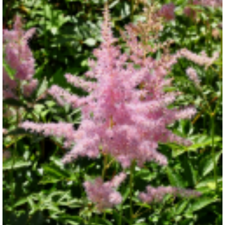
Spirea
Astilbe x arendsii 'Venus'