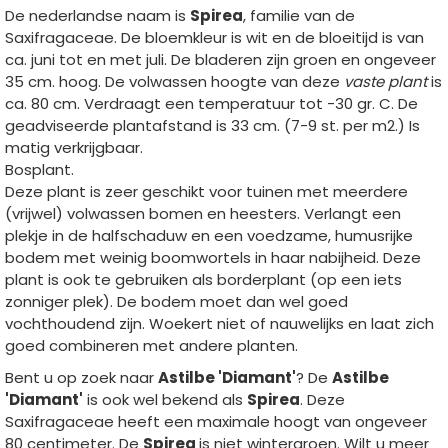
De nederlandse naam is
Spirea
, familie van de
Saxifragaceae. De bloemkleur is wit en de bloeitijd is van
ca. juni tot en met juli. De bladeren zijn groen en ongeveer
35 cm. hoog. De volwassen hoogte van deze
vaste plant
is
ca. 80 cm. Verdraagt een temperatuur tot -30 gr. C. De
geadviseerde plantafstand is 33 cm. (7-9 st. per m2.) Is
matig verkrijgbaar.
Bosplant.
Deze plant is zeer geschikt voor tuinen met meerdere
(vrijwel) volwassen bomen en heesters. Verlangt een
plekje in de halfschaduw en een voedzame, humusrijke
bodem met weinig boomwortels in haar nabijheid. Deze
plant is ook te gebruiken als borderplant (op een iets
zonniger plek). De bodem moet dan wel goed
vochthoudend zijn. Woekert niet of nauwelijks en laat zich
goed combineren met andere planten.
Bent u op zoek naar
Astilbe 'Diamant'
? De
Astilbe
'Diamant'
is ook wel bekend als
Spirea
. Deze
Saxifragaceae heeft een maximale hoogt van ongeveer
80 centimeter. De
Spirea
is niet wintergroen. Wilt u meer