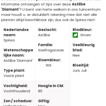
informatie ontvangen of tips over deze
Astilbe
'Diamant'
? U bent van harte welkom in ons tuincentrum
maar houdt u er alstublieft rekening mee dat niet alle
planten altijd beschikbaar zijn, dus ook de Spirea niet!
Nederlandse
Geslacht:
Bladkleur:
naam:
Astilbe
Groen
Spirea
Familie:
Veelkleurig
Wetenschappe
Saxifragaceae
blad:
lijke naam:
Nee
Bloemkleur:
Astilbe 'Diamant'
Wit
Bloeitijd:
Type plant:
Juni, Juli
Vaste plant
Vochtigheid:
Hoogte in CM:
Vochthoudend
80
Zon / schaduw:
Giftig: