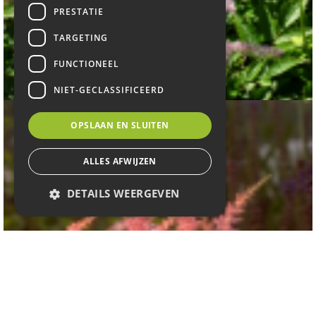
PRESTATIE
TARGETING
Spirea
FUNCTIONEEL
Astilbe x arendsii 'Venus'
NIET-GECLASSIFICEERD
OPSLAAN EN SLUITEN
ALLES AFWIJZEN
DETAILS WEERGEVEN