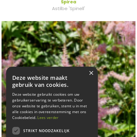
Spirea
Astilbe 'Spinell'
×
Deze website maakt
gebruik van cookies.
Deze website gebruikt cookies om uw
gebruikerservaring te verbeteren. Door
onze website te gebruiken, stemt u in met
alle cookies in overeenstemming met ons
Cookiebeleid.
Lees verder
STRIKT NOODZAKELIJK