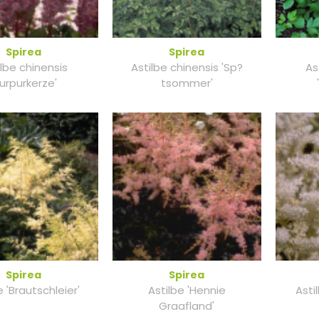
Spirea
Spirea
ilbe chinensis
Astilbe chinensis 'Sp?
As
Purpurkerze'
tsommer'
Spirea
Spirea
e 'Brautschleier'
Astilbe 'Hennie
Asti
Graafland'