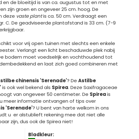
d en de bloeitijd is van ca. augustus tot en met
en zijn groen en ongeveer 25 cm. hoog. De
an deze
vaste plant
is ca. 50 cm. Verdraagt een
r. C. De geadviseerde plantafstand is 33 cm. (7-9
erkrijgbaar.
schikt voor vrij open tuinen met slechts een enkele
ester. Verlangt een licht beschaduwde plek nabij
De bodem moet voedselrijk en vochthoudend tot
 bodembedekkend en laat zich goed combineren met
stilbe chinensis 'Serenade'
? De
Astilbe
'
is ook wel bekend als
Spirea
. Deze Saxifragaceae
hoogt van ongeveer 50 centimeter. De
Spirea
is
t u meer informatie ontvangen of tips over
sis 'Serenade'
? U bent van harte welkom in ons
t u er alstublieft rekening mee dat niet alle
baar zijn, dus ook de Spirea niet!
Bladkleur: