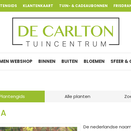
NTENGIDS
KLANTENKAART
TUIN- & CADEAUBONNEN
FRISDRA
MEN WEBSHOP
BINNEN
BUITEN
BLOEMEN
SFEER &
Plantengids
Alle planten
Zo
EA
De nederlandse naam