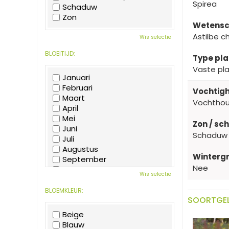
Spirea
Schaduw
Zon
Wetensc
Astilbe c
Wis selectie
BLOEITIJD:
Type pla
Vaste pl
Januari
Februari
Vochtigh
Maart
Vochtho
April
Mei
Zon / sc
Juni
Schaduw
Juli
Augustus
Wintergr
September
Nee
Oktober
Wis selectie
November
December
BLOEMKLEUR:
SOORTGEL
Beige
Blauw