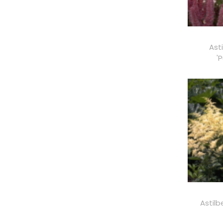
Ast
'
Astilb