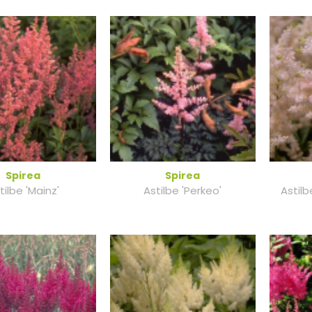
Spirea
Spirea
tilbe 'Mainz'
Astilbe 'Perkeo'
Astil