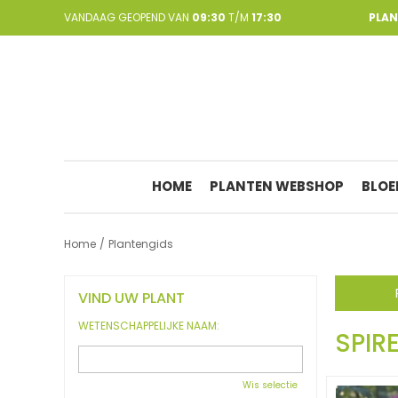
Ga
VANDAAG GEOPEND VAN
09:30
T/M
17:30
PLA
naar
content
HOME
PLANTEN WEBSHOP
BLOE
Home
Plantengids
VIND UW PLANT
WETENSCHAPPELIJKE NAAM:
SPIR
Wis selectie