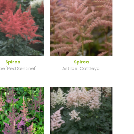
Spirea
Spirea
lbe 'Red Sentinel'
Astilbe 'Cattleya'