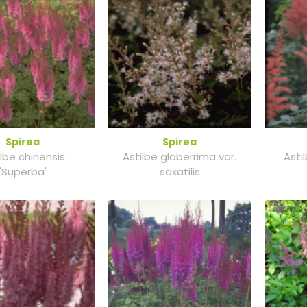
Spirea
Spirea
ilbe chinensis
Astilbe glaberrima var.
Asti
'Superba'
saxatilis