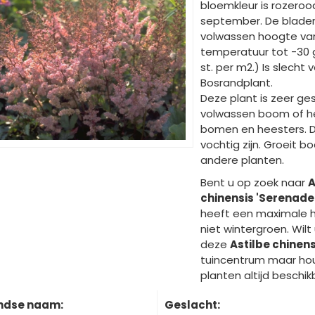
bloemkleur is rozeroo
september. De blader
volwassen hoogte v
temperatuur tot -30 g
st. per m2.) Is slecht v
Bosrandplant.
Deze plant is zeer ge
volwassen boom of he
bomen en heesters. 
vochtig zijn. Groeit
andere planten.
Bent u op zoek naar
A
chinensis 'Serenade
heeft een maximale 
niet wintergroen. Wil
deze
Astilbe chinen
tuincentrum maar houd
planten altijd beschik
ndse naam:
Geslacht: