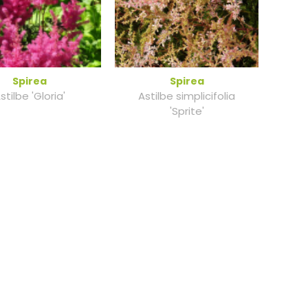
Spirea
Spirea
stilbe 'Gloria'
Astilbe simplicifolia
'Sprite'
Spirea
Spirea