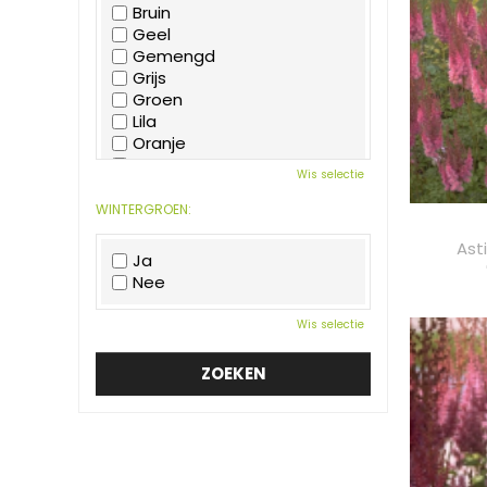
Bruin
Geel
Gemengd
Grijs
Groen
Lila
Oranje
Paars
Wis selectie
Rood
Roze
WINTERGROEN:
Wit
Ast
Zwart
Ja
Nee
Wis selectie