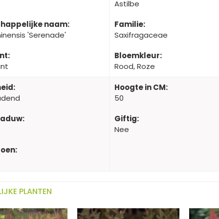
Astilbe
happelijke naam:
Familie:
hinensis 'Serenade'
Saxifragaceae
nt:
Bloemkleur:
ant
Rood, Roze
eid:
Hoogte in CM:
udend
50
haduw:
Giftig:
Nee
oen:
IJKE PLANTEN