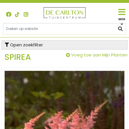
G
a
n
a
a
r
c
Open zoekfilter
o
n
SPIREA
Voeg toe aan Mijn Planten
t
e
n
t