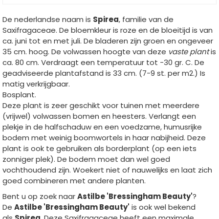
De nederlandse naam is
Spirea
, familie van de
Saxifragaceae. De bloemkleur is roze en de bloeitijd is van
ca. juni tot en met juli. De bladeren zijn groen en ongeveer
35 cm. hoog. De volwassen hoogte van deze
vaste plant
is
ca. 80 cm. Verdraagt een temperatuur tot -30 gr. C. De
geadviseerde plantafstand is 33 cm. (7-9 st. per m2.) Is
matig verkrijgbaar.
Bosplant.
Deze plant is zeer geschikt voor tuinen met meerdere
(vrijwel) volwassen bomen en heesters. Verlangt een
plekje in de halfschaduw en een voedzame, humusrijke
bodem met weinig boomwortels in haar nabijheid. Deze
plant is ook te gebruiken als borderplant (op een iets
zonniger plek). De bodem moet dan wel goed
vochthoudend zijn. Woekert niet of nauwelijks en laat zich
goed combineren met andere planten.
Bent u op zoek naar
Astilbe 'Bressingham Beauty'
?
De
Astilbe 'Bressingham Beauty'
is ook wel bekend
als
Spirea
. Deze Saxifragaceae heeft een maximale