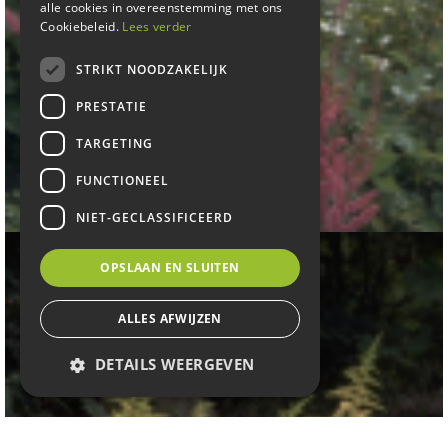
alle cookies in overeenstemming met ons
Cookiebeleid.
Lees verder
STRIKT NOODZAKELIJK
PRESTATIE
TARGETING
Spirea
FUNCTIONEEL
Astilbe 'Jo Ophorst'
NIET-GECLASSIFICEERD
OPSLAAN EN SLUITEN
ALLES AFWIJZEN
DETAILS WEERGEVEN