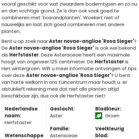
vooral geschikt voor wat zwaardere bodemtypen en zo nu
en dan vochtige grond. Ze is dan ook vaak goed te
combineren met 'bosrandplanten'. Woekert niet of
nauwelijks en laat zich goed combineren met andere
planten.
Bent u op zoek naar
Aster novae-angliae 'Rosa Sieger'
?
De
Aster novae-angliae 'Rosa Sieger'
is ook wel bekend
als
Herfstaster
. Deze Asteraceae heeft een maximale
hoogt van ongeveer 125 centimeter. De
Herfstaster
is
niet wintergroen. Wilt u meer informatie ontvangen of tips
over deze
Aster novae-angliae 'Rosa Sieger'
? U bent
van harte welkom in ons tuincentrum maar houdt u er
alstublieft rekening mee dat niet alle planten altijd
beschikbaar zijn, dus ook de Herfstaster niet!
Nederlandse
Geslacht:
Bladkleur:
naam:
Aster
Groen
Herfstaster
Familie:
Veelkleurig
Wetenschappe
Asteraceae
blad: