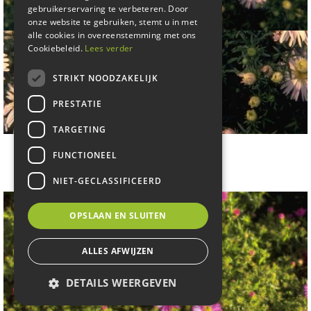
gebruikerservaring te verbeteren. Door
onze website te gebruiken, stemt u in met
alle cookies in overeenstemming met ons
Cookiebeleid.
Lees verder
STRIKT NOODZAKELIJK
PRESTATIE
TARGETING
Aster
FUNCTIONEEL
Aster 'Apollo'
NIET-GECLASSIFICEERD
OPSLAAN EN SLUITEN
ALLES AFWIJZEN
DETAILS WEERGEVEN