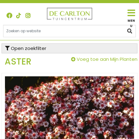
G
a
n
a
a
r
c
Open zoekfilter
o
n
ASTER
Voeg toe aan Mijn Planten
t
e
n
t