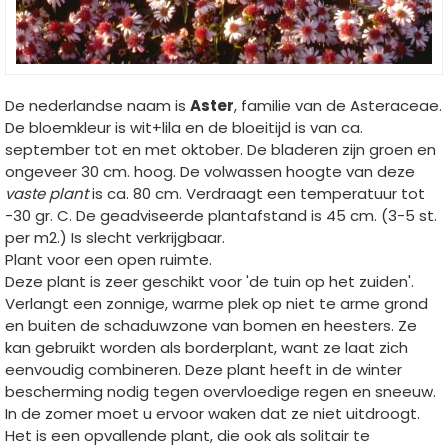
De nederlandse naam is
Aster
, familie van de Asteraceae.
De bloemkleur is wit+lila en de bloeitijd is van ca.
september tot en met oktober. De bladeren zijn groen en
ongeveer 30 cm. hoog. De volwassen hoogte van deze
vaste plant
is ca. 80 cm. Verdraagt een temperatuur tot
-30 gr. C. De geadviseerde plantafstand is 45 cm. (3-5 st.
per m2.) Is slecht verkrijgbaar.
Plant voor een open ruimte.
Deze plant is zeer geschikt voor 'de tuin op het zuiden'.
Verlangt een zonnige, warme plek op niet te arme grond
en buiten de schaduwzone van bomen en heesters. Ze
kan gebruikt worden als borderplant, want ze laat zich
eenvoudig combineren. Deze plant heeft in de winter
bescherming nodig tegen overvloedige regen en sneeuw.
In de zomer moet u ervoor waken dat ze niet uitdroogt.
Het is een opvallende plant, die ook als solitair te