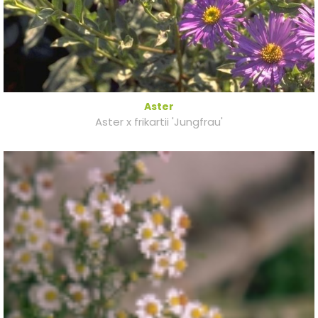
Aster
Aster x frikartii 'Jungfrau'