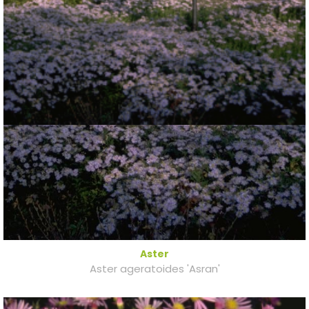
Aster
Aster ageratoides 'Asran'