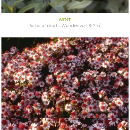
Aster
Aster x frikartii 'Wunder von St?fa'