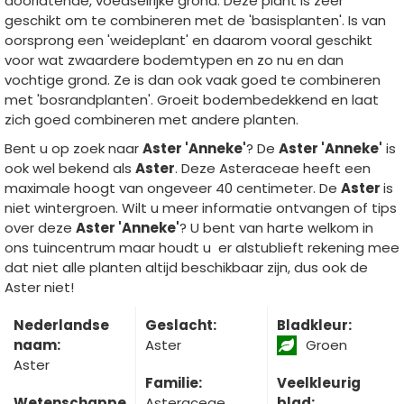
doorlatende, voedselrijke grond. Deze plant is zeer
geschikt om te combineren met de 'basisplanten'. Is van
oorsprong een 'weideplant' en daarom vooral geschikt
voor wat zwaardere bodemtypen en zo nu en dan
vochtige grond. Ze is dan ook vaak goed te combineren
met 'bosrandplanten'. Groeit bodembedekkend en laat
zich goed combineren met andere planten.
Bent u op zoek naar
Aster 'Anneke'
? De
Aster 'Anneke'
is
ook wel bekend als
Aster
. Deze Asteraceae heeft een
maximale hoogt van ongeveer 40 centimeter. De
Aster
is
niet wintergroen. Wilt u meer informatie ontvangen of tips
over deze
Aster 'Anneke'
? U bent van harte welkom in
ons tuincentrum maar houdt u er alstublieft rekening mee
dat niet alle planten altijd beschikbaar zijn, dus ook de
Aster niet!
Nederlandse
Geslacht:
Bladkleur:
naam:
Aster
Groen
Aster
Familie:
Veelkleurig
Wetenschappe
Asteraceae
blad: