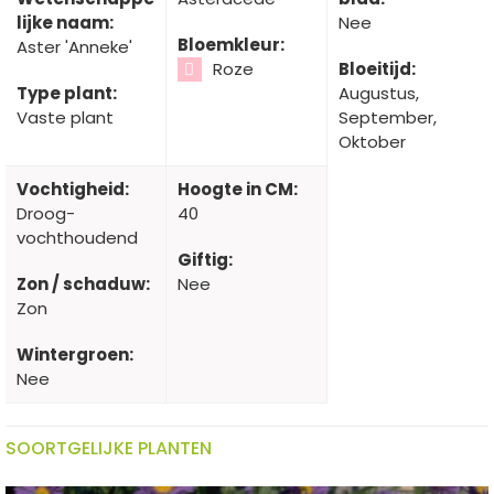
lijke naam:
Nee
Bloemkleur:
Aster 'Anneke'
Roze
Bloeitijd:
Type plant:
Augustus,
Vaste plant
September,
Oktober
Vochtigheid:
Hoogte in CM:
Droog-
40
vochthoudend
Giftig:
Zon / schaduw:
Nee
Zon
Wintergroen:
Nee
SOORTGELIJKE PLANTEN